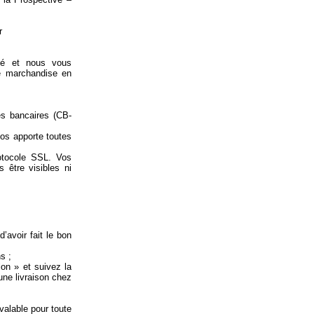
r
sé et nous vous
re marchandise en
es bancaires (CB-
tos apporte toutes
rotocole SSL. Vos
 être visibles ni
d’avoir fait le bon
s ;
lon » et suivez la
une livraison chez
alable pour toute