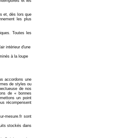
intemporels et les
s et, dès lors que
ionnement les plus
niques. Toutes les
ir intérieur d'une
minés à la loupe
us accordons une
ermes de styles ou
spectueuse de nos
osons de « bonnes
 mettons un point
 nous récompensent
ur-mesure.fr sont
uits stockés dans