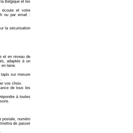
la Belgique et les
 écoute et votre
h ou par email :
ur la sécurisation
le et en niveau de
ts, adaptés à un
 en laine.
n tapis sur mesure
.
er vos choix.
sance de tous les
 répondre à toutes
isons.
e postale, numéro
rmettra de passer
.