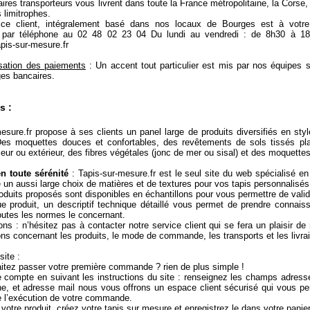
ires transporteurs vous livrent dans toute la France métropolitaine, la Corse, 
 limitrophes.
ice client, intégralement basé dans nos locaux de Bourges est à votre
n par téléphone au 02 48 02 23 04 Du lundi au vendredi : de 8h30 à 18
pis-sur-mesure.fr
sation des paiements
: Un accent tout particulier est mis par nos équipes s
es bancaires.
s :
esure.fr propose à ses clients un panel large de produits diversifiés en sty
s moquettes douces et confortables, des revêtements de sols tissés pla
ieur ou extérieur, des fibres végétales (jonc de mer ou sisal) et des moquettes
n toute sérénité
: Tapis-sur-mesure.fr est le seul site du web spécialisé e
 un aussi large choix de matières et de textures pour vos tapis personnalisés
oduits proposés sont disponibles en échantillons pour vous permettre de valid
e produit, un descriptif technique détaillé vous permet de prendre connais
toutes les normes le concernant.
ns : n’hésitez pas à contacter notre service client qui se fera un plaisir de
ns concernant les produits, le mode de commande, les transports et les livra
site :
itez passer votre première commande ? rien de plus simple !
e compte en suivant les instructions du site : renseignez les champs adress
ne, et adresse mail nous vous offrons un espace client sécurisé qui vous pe
e l’exécution de votre commande.
votre produit, créez votre tapis sur mesure et enregistrez le dans votre panier