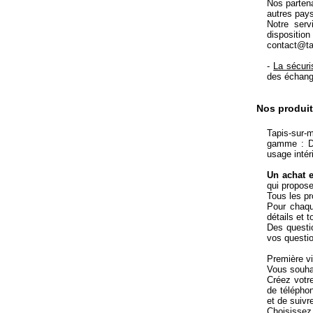
Nos partena
autres pays
Notre serv
dispositio
contact@ta
-
La sécuri
des échang
Nos produit
Tapis-sur-m
gamme : De
usage intér
Un achat e
qui propose
Tous les pr
Pour chaqu
détails et 
Des questio
vos questio
Première vi
Vous souha
Créez votr
de télépho
et de suivr
Choisissez 