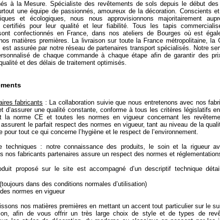
nés à la Mesure. Spécialiste des revêtements de sols depuis le début de
tout une équipe de passionnés, amoureux de la décoration. Conscients e
iques et écologiques, nous nous approvisionnons majoritairement aupr
 certifiés pour leur qualité et leur fiabilité. Tous les tapis commercialis
sont confectionnés en France, dans nos ateliers de Bourges où est égal
 nos matières premières. La livraison sur toute la France métropolitaine, la
, est assurée par notre réseau de partenaires transport spécialisés. Notre ser
ersonnalisé de chaque commande à chaque étape afin de garantir des pri
qualité et des délais de traitement optimisés.
ements
ires fabricants
: La collaboration suivie que nous entretenons avec nos fabr
 d’assurer une qualité constante, conforme à tous les critères législatifs 
 la norme CE et toutes les normes en vigueur concernant les revêteme
s assurent le parfait respect des normes en vigueur, tant au niveau de la quali
e pour tout ce qui concerne l’hygiène et le respect de l’environnement.
e techniques : notre connaissance des produits, le soin et la rigueur a
s nos fabricants partenaires assure un respect des normes et réglementation
duit proposé sur le site est accompagné d’un descriptif technique détail
 (toujours dans des conditions normales d’utilisation)
 des normes en vigueur
ssons nos matières premières en mettant un accent tout particulier sur le s
ion, afin de vous offrir un très large choix de style et de types de re