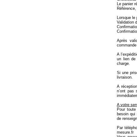
Le panier r
Référence, p
Lorsque le 
Validation 
Confirmatio
Confirmatio
Après vali
commande e
A l’expédi
un lien de 
charge.
Si une pris
livraison.
A réceptio
n’ont pas 
immédiateme
A votre ser
Pour toute
besoin qui
de renseig
Par téléph
mesure.fr
Vous pouve