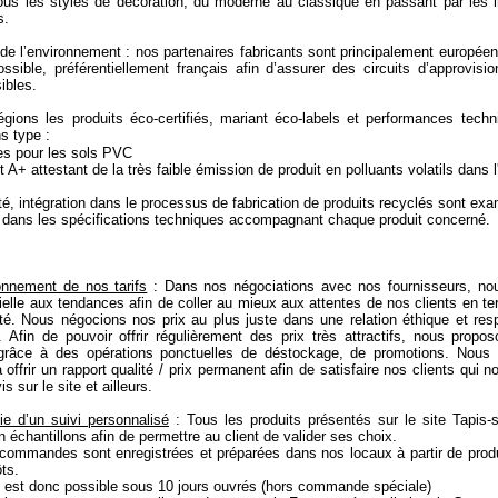
tous les styles de décoration, du moderne au classique en passant par les 
s.
de l’environnement : nos partenaires fabricants sont principalement européen
ssible, préférentiellement français afin d’assurer des circuits d’approvis
ibles.
égions les produits éco-certifiés, mariant éco-labels et performances tech
ns type :
es pour les sols PVC
A+ attestant de la très faible émission de produit en polluants volatils dans l'a
té, intégration dans le processus de fabrication de produits recyclés sont exa
és dans les spécifications techniques accompagnant chaque produit concerné.
onnement de nos tarifs
: Dans nos négociations avec nos fournisseurs, no
ielle aux tendances afin de coller au mieux aux attentes de nos clients en t
ité. Nous négocions nos prix au plus juste dans une relation éthique et re
s. Afin de pouvoir offrir régulièrement des prix très attractifs, nous prop
 grâce à des opérations ponctuelles de déstockage, de promotions. Nous
 offrir un rapport qualité / prix permanent afin de satisfaire nos clients qui
is sur le site et ailleurs.
ie d’un suivi personnalisé
: Tous les produits présentés sur le site Tapis-s
 échantillons afin de permettre au client de valider ses choix.
 commandes sont enregistrées et préparées dans nos locaux à partir de prod
ts.
n est donc possible sous 10 jours ouvrés (hors commande spéciale)