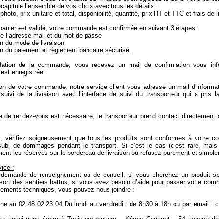
écapitule l’ensemble de vos choix avec tous les détails :
hoto, prix unitaire et total, disponibilité, quantité, prix HT et TTC et frais de l
panier est validé, votre commande est confirmée en suivant 3 étapes :
de l’adresse mail et du mot de passe
n du mode de livraison
n du paiement et règlement bancaire sécurisé.
dation de la commande, vous recevez un mail de confirmation vous inf
st enregistrée.
tion de votre commande, notre service client vous adresse un mail d’informa
suivi de la livraison avec l’interface de suivi du transporteur qui a pris
e de rendez-vous est nécessaire, le transporteur prend contact directement
n, vérifiez soigneusement que tous les produits sont conformes à votre c
subi de dommages pendant le transport. Si c’est le cas (c’est rare, mais 
nt les réserves sur le bordereau de livraison ou refusez purement et simplem
vice :
 demande de renseignement ou de conseil, si vous cherchez un produit s
 sort des sentiers battus, si vous avez besoin d’aide pour passer votre co
nements techniques, vous pouvez nous joindre :
one au 02 48 02 23 04 Du lundi au vendredi : de 8h30 à 18h ou par email : c
z aussi nous écrire à Tapis-sur-mesure – Kéops Concept – 54 avenue de 