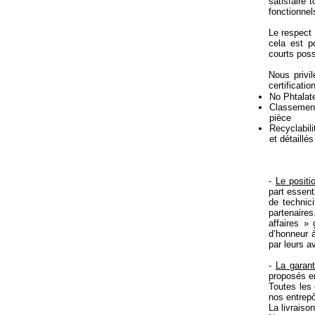
satisfaire 
fonctionnel
Le respect 
cela est po
courts poss
Nous privil
certificatio
No Phtalat
Classement 
pièce
Recyclabili
et détaill
-
Le positi
part essent
de technic
partenaire
affaires »
d’honneur à
par leurs av
-
La garant
proposés en
Toutes les
nos entrepô
La livraiso