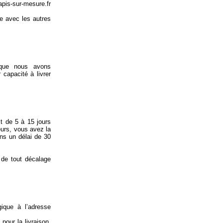
pis-sur-mesure.fr
e avec les autres
 que nous avons
 capacité à livrer
t de 5 à 15 jours
eurs, vous avez la
ns un délai de 30
 de tout décalage
gique à l’adresse
pour la livraison.