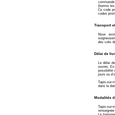
commande s
(hormis les
Ce code pr
codes prom
Transport et
Nous avon
soigneuseme
des colis 
Délai de liv
Le délai d
ouvrés. En 
possibilit
jours ou d’
Tapis-sur-
dans la dat
Modalités de
Tapis-sur-
renseignée
Le transpor