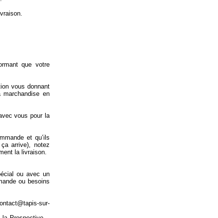
ivraison.
ormant que votre
tion vous donnant
 la marchandise en
 avec vous pour la
ommande et qu’ils
ça arrive), notez
ent la livraison.
pécial ou avec un
mmande ou besoins
ontact@tapis-sur-
la Prospective –