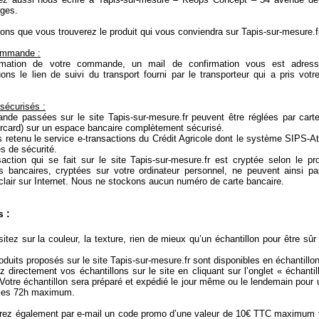
ges.
ns que vous trouverez le produit qui vous conviendra sur Tapis-sur-mesure.f
ommande :
rmation de votre commande, un mail de confirmation vous est adres
ns le lien de suivi du transport fourni par le transporteur qui a pris vot
sécurisés :
de passées sur le site Tapis-sur-mesure.fr peuvent être réglées par cart
rcard) sur un espace bancaire complètement sécurisé.
retenu le service e-transactions du Crédit Agricole dont le système SIPS-A
es de sécurité.
saction qui se fait sur le site Tapis-sur-mesure.fr est cryptée selon le p
ns bancaires, cryptées sur votre ordinateur personnel, ne peuvent ainsi pas
 clair sur Internet. Nous ne stockons aucun numéro de carte bancaire.
s :
itez sur la couleur, la texture, rien de mieux qu’un échantillon pour être sûr 
oduits proposés sur le site Tapis-sur-mesure.fr sont disponibles en échantillon
irectement vos échantillons sur le site en cliquant sur l’onglet « échantil
Votre échantillon sera préparé et expédié le jour même ou le lendemain pour 
les 72h maximum.
rez également par e-mail un code promo d’une valeur de 10€ TTC maximum v