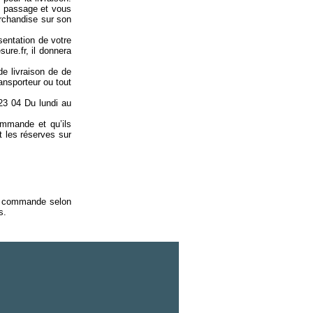
de passage et vous
rchandise sur son
sentation de votre
re.fr, il donnera
de livraison de de
ansporteur ou tout
 23 04 Du lundi au
ommande et qu’ils
 les réserves sur
tre commande selon
s.