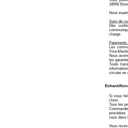
18000 Bour
Nous espéro
Suivi de c
Dès confi
communiquo
charge.
Paiements 
Les comman
Visa-Maste
Nous avons 
les garanti
Toute tran
informatio
circuler en
Echantillon
Si vous hés
choix.
Tous les pr
Commandez d
procédure. 
vous dans 
Vous recev