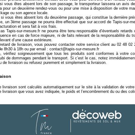
 si vous êtes absent lors de son passage, le transporteur laissera un avis 
ra pour un deuxième rendez-vous ou pour une mise à disposition de votre ma
ckage ou son agence locale.
 si vous êtes absent lors du deuxième passage, qui constitue la dernière pré
e, un 3ème passage ne pourra être effectué que sur accord de Tapis-sur-mesu
acturation et sera fait à vos frais.
s Tapis-sur-mesure.fr ne pourra être tenu responsable d’éventuels retards 
uence en cas de force majeure, ni de faits relevant de la responsabilité du tr
relevant d’une cause extérieure.
etard de livraison, vous pouvez contacter notre service client au 02 48 02
de 8h30 à 18h ou par email : contact@tapis-sur-mesure.fr
n, vérifiez soigneusement que tous les produits sont conformes à votre c
subi de dommages pendant le transport. Si c’est le cas, notez immédiatement
u de livraison ou refusez purement et simplement la livraison.
raison
e livraison sont calculés automatiquement sur le site à la validation de vo
e livraison que vous avez indiquée, le poids et l’encombrement du ou des coli