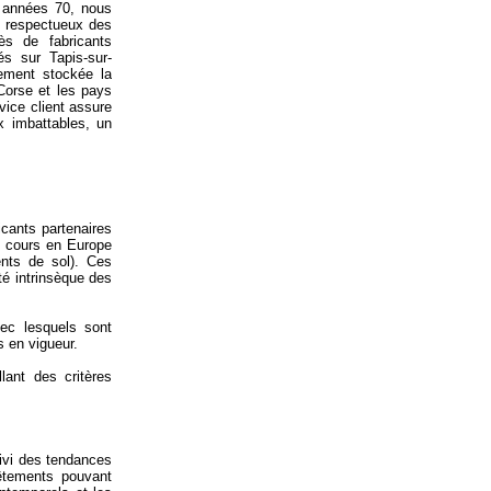
s années 70, nous
t respectueux des
ès de fabricants
és sur Tapis-sur-
ement stockée la
 Corse et les pays
vice client assure
x imbattables, un
icants partenaires
en cours en Europe
nts de sol). Ces
té intrinsèque des
vec lesquels sont
s en vigueur.
lant des critères
uivi des tendances
vêtements pouvant