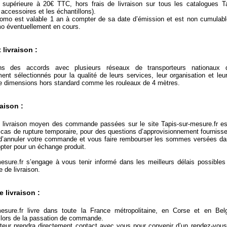
upérieure à 20€ TTC, hors frais de livraison sur tous les catalogues Ta
 accessoires et les échantillons).
omo est valable 1 an à compter de sa date d’émission et est non cumulabl
o éventuellement en cours.
 livraison :
s des accords avec plusieurs réseaux de transporteurs nationaux
nt sélectionnés pour la qualité de leurs services, leur organisation et leur
de dimensions hors standard comme les rouleaux de 4 mètres.
raison :
e livraison moyen des commande passées sur le site Tapis-sur-mesure.fr es
cas de rupture temporaire, pour des questions d’approvisionnement fourniss
é d’annuler votre commande et vous faire rembourser les sommes versées da
opter pour un échange produit.
mesure.fr s’engage à vous tenir informé dans les meilleurs délais possibles
e de livraison.
 livraison :
mesure.fr livre dans toute la France métropolitaine, en Corse et en Bel
 lors de la passation de commande.
teur prendra directement contact avec vous pour convenir d’un rendez-vous 