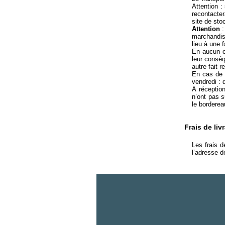
Attention :
recontacte
site de sto
Attention
:
marchandis
lieu à une f
En aucun ca
leur conséq
autre fait 
En cas de r
vendredi : 
A réceptio
n’ont pas 
le borderea
Frais de liv
Les frais d
l’adresse d