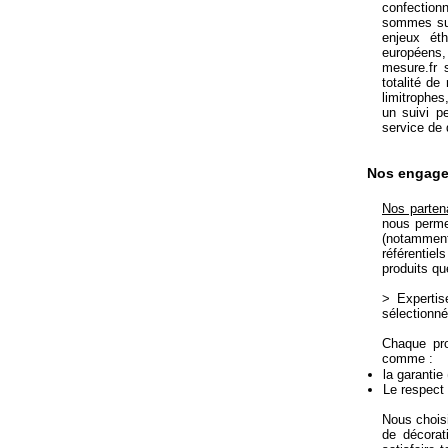
confection
sommes sur
enjeux éth
européens,
mesure.fr 
totalité de
limitrophes
un suivi p
service de 
Nos engag
Nos partena
nous permet
(notamment
référentiel
produits qu
> Expertis
sélectionné
Chaque pro
comme :
la garantie
Le respect
Nous choisi
de décorat