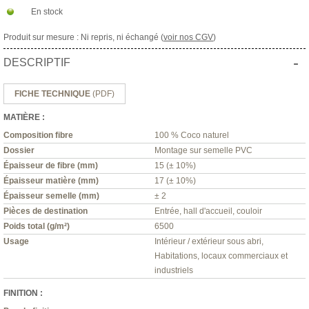
En stock
Produit sur mesure : Ni repris, ni échangé (
voir nos CGV
)
-
DESCRIPTIF
FICHE TECHNIQUE
(PDF)
MATIÈRE :
Composition fibre
100 % Coco naturel
Dossier
Montage sur semelle PVC
Épaisseur de fibre (mm)
15 (± 10%)
Épaisseur matière (mm)
17 (± 10%)
Épaisseur semelle (mm)
± 2
Pièces de destination
Entrée, hall d'accueil, couloir
Poids total (g/m²)
6500
Usage
Intérieur / extérieur sous abri,
Habitations, locaux commerciaux et
industriels
FINITION :