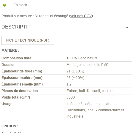
En stock
Produit sur mesure : Ni repris, ni échangé (
voir nos CGV
)
-
DESCRIPTIF
FICHE TECHNIQUE
(PDF)
MATIÈRE :
Composition fibre
100 % Coco naturel
Dossier
Montage sur semelle PVC
Épaisseur de fibre (mm)
21 (± 10%)
Épaisseur matière (mm)
23 (± 10%)
Épaisseur semelle (mm)
± 2
Pièces de destination
Entrée, hall d'accueil, couloir
Poids total (g/m²)
8000
Usage
Intérieur / extérieur sous abri,
Habitations, locaux commerciaux et
industriels
FINITION :