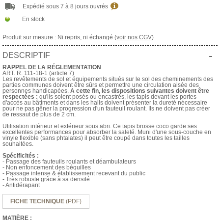
Expédié sous 7 à 8 jours ouvrés
En stock
Produit sur mesure : Ni repris, ni échangé (
voir nos CGV
)
-
DESCRIPTIF
RAPPEL DE LA RÉGLEMENTATION
ART. R. 111-18-1 (article 7)
Les revêtements de sol et équipements situés sur le sol des cheminements des
parties communes doivent être sûrs et permettre une circulation aisée des
personnes handicapées.
A cette fin, les dispositions suivantes doivent être
respectées :
qu'ils soient posés ou encastrés, les tapis devant les portes
d'accès au bâtiments et dans les halls doivent présenter la dureté nécessaire
pour ne pas gêner la progression d'un fauteuil roulant. Ils ne doivent pas créer
de ressaut de plus de 2 cm.
Utilisation intérieur et extérieur sous abri. Ce tapis brosse coco garde ses
excellentes performances pour absorber la saleté. Muni d'une sous-couche en
vinyle flexible (sans phtalates) il peut être coupé dans toutes les tailles
souhaitées.
Spécificités :
- Passage des fauteuils roulants et déambulateurs
- Non enfoncement des béquilles
- Passage intense & établissement recevant du public
- Très robuste grâce à sa densité
- Antidérapant
FICHE TECHNIQUE
(PDF)
MATIÈRE :