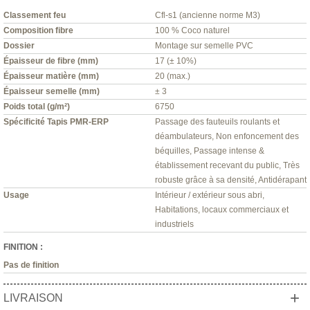
Classement feu
Cfl-s1 (ancienne norme M3)
Composition fibre
100 % Coco naturel
Dossier
Montage sur semelle PVC
Épaisseur de fibre (mm)
17 (± 10%)
Épaisseur matière (mm)
20 (max.)
Épaisseur semelle (mm)
± 3
Poids total (g/m²)
6750
Spécificité Tapis PMR-ERP
Passage des fauteuils roulants et
déambulateurs, Non enfoncement des
béquilles, Passage intense &
établissement recevant du public, Très
robuste grâce à sa densité, Antidérapant
Usage
Intérieur / extérieur sous abri,
Habitations, locaux commerciaux et
industriels
FINITION :
Pas de finition
+
LIVRAISON