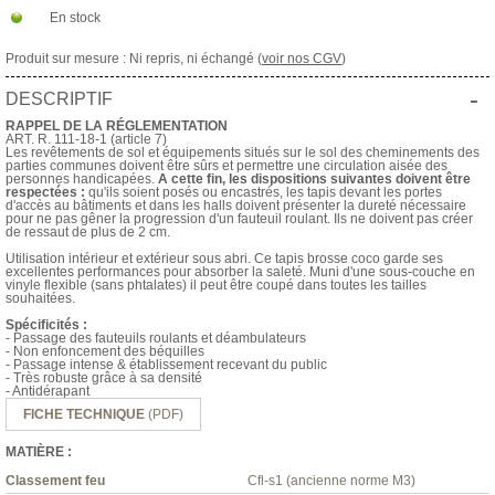
En stock
Produit sur mesure : Ni repris, ni échangé (
voir nos CGV
)
-
DESCRIPTIF
RAPPEL DE LA RÉGLEMENTATION
ART. R. 111-18-1 (article 7)
Les revêtements de sol et équipements situés sur le sol des cheminements des
parties communes doivent être sûrs et permettre une circulation aisée des
personnes handicapées.
A cette fin, les dispositions suivantes doivent être
respectées :
qu'ils soient posés ou encastrés, les tapis devant les portes
d'accès au bâtiments et dans les halls doivent présenter la dureté nécessaire
pour ne pas gêner la progression d'un fauteuil roulant. Ils ne doivent pas créer
de ressaut de plus de 2 cm.
Utilisation intérieur et extérieur sous abri. Ce tapis brosse coco garde ses
excellentes performances pour absorber la saleté. Muni d'une sous-couche en
vinyle flexible (sans phtalates) il peut être coupé dans toutes les tailles
souhaitées.
Spécificités :
- Passage des fauteuils roulants et déambulateurs
- Non enfoncement des béquilles
- Passage intense & établissement recevant du public
- Très robuste grâce à sa densité
- Antidérapant
FICHE TECHNIQUE
(PDF)
MATIÈRE :
Classement feu
Cfl-s1 (ancienne norme M3)