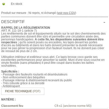
En stock
Produit sur mesure : Ni repris, ni échangé (
voir nos CGV
)
-
DESCRIPTIF
RAPPEL DE LA RÉGLEMENTATION
ART. R. 111-18-1 (article 7)
Les revêtements de sol et équipements situés sur le sol des cheminements des
parties communes doivent être sûrs et permettre une circulation aisée des
personnes handicapées.
A cette fin, les dispositions suivantes doivent être
respectées :
qu'ils soient posés ou encastrés, les tapis devant les portes
d'accès au bâtiments et dans les halls doivent présenter la dureté nécessaire
pour ne pas gêner la progression d'un fauteuil roulant. Ils ne doivent pas créer
de ressaut de plus de 2 cm.
Utilisation intérieur et extérieur sous abri. Ce tapis brosse coco garde ses
excellentes performances pour absorber la saleté. Muni d'une sous-couche en
vinyle flexible (sans phtalates) il peut être coupé dans toutes les tailles
souhaitées.
Spécificités :
- Passage des fauteuils roulants et déambulateurs
- Non enfoncement des béquilles
- Passage intense & établissement recevant du public
- Très robuste grâce à sa densité
- Antidérapant
FICHE TECHNIQUE
(PDF)
MATIÈRE :
Classement feu
Cfl-s1 (ancienne norme M3)