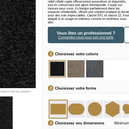
relief côtelé capte efficacement poussières et impuretés,
tout en conservant une allure intemporelle. Coupé sur
mesure pour vous, il s’intègre parfaitement dans les
espaces résidentiels, offrant une solution pratique et durab
pour des sols impeccables. Classé EFL et classe 22, il es
adapté à un usage en intérieur comme en extérieur sous
abri.
Vous êtes un professionnel ?
Connectez-vous pour voir nos tarifs
Choisissez votre coloris
Choisissez votre forme
aspect réel du produit !
Choisissez vos dimensions
Minimum