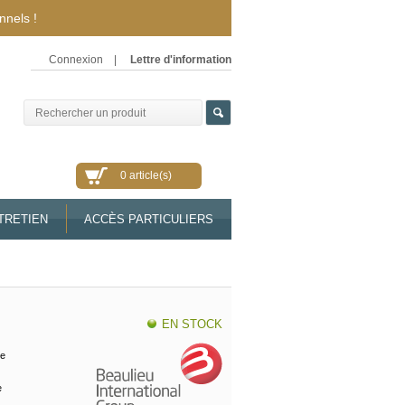
nnels !
Connexion
|
Lettre d'information
0 article(s)
TRETIEN
ACCÈS PARTICULIERS
EN STOCK
ge
e