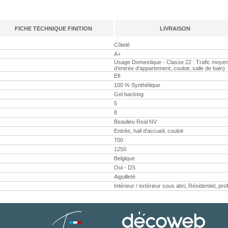
FICHE TECHNIQUE FINITION
LIVRAISON
Côtelé
A+
Usage Domestique - Classe 22 : Trafic moyen (
d'entrée d'appartement, couloir, salle de bain)
Efl
100 % Synthétique
Gel backing
5
8
Beaulieu Real NV
Entrée, hall d'accueil, couloir
700
1250
Belgique
Oui - DS
Aiguilleté
Intérieur / extérieur sous abri, Résidentiel, pr