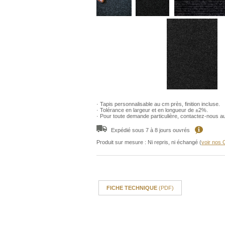
· Tapis personnalisable au cm près, finition incluse.
· Tolérance en largeur et en longueur de ±2%.
· Pour toute demande particulière, contactez-nous a
Expédié sous 7 à 8 jours ouvrés
Produit sur mesure : Ni repris, ni échangé (
voir nos
FICHE TECHNIQUE
(PDF)