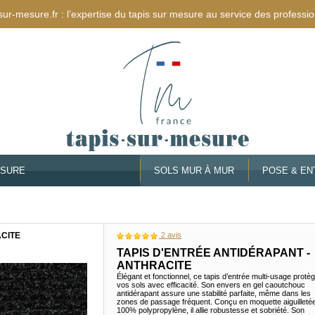
sur-mesure.fr : l’expertise du tapis sur mesure au service des professio
ESURE
SOLS MUR À MUR
POSE & EN
ACITE
2
avis
TAPIS D'ENTRÉE ANTIDÉRAPANT -
ANTHRACITE
Élégant et fonctionnel, ce tapis d’entrée multi-usage protè
vos sols avec efficacité. Son envers en gel caoutchouc
antidérapant assure une stabilité parfaite, même dans les
zones de passage fréquent. Conçu en moquette aiguilleté
100% polypropylène, il allie robustesse et sobriété. Son