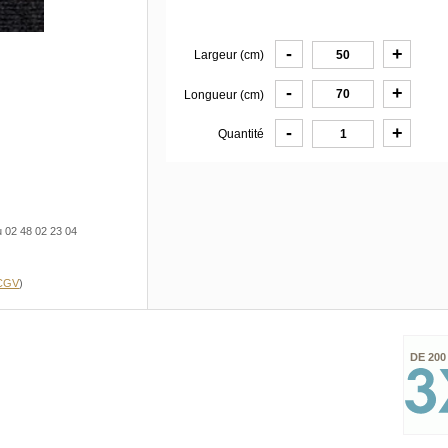
-
+
Largeur (cm)
-
+
Longueur (cm)
-
+
Quantité
u 02 48 02 23 04
 CGV
)
DE 200