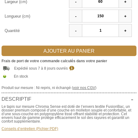
Largeur (cm)
-
+
Longueur (cm)
-
+
Quantité
-
+
AJOUTER AU PANIER
Frais de port de votre commande calculés dans votre panier
Expédié sous 7 à 8 jours ouvrés
En stock
Produit sur mesure : Ni repris, ni échangé (
voir nos CGV
)
-
DESCRIPTIF
Le tapis sur mesure Chroma Sense est doté de l’envers textile FusionBac, un
dossier premium composé d’une couche en molleton souple et confortable, et
d’une sous-couche en polypropylène tissé offrant stabilité et protection. Cet
envers haut de gamme protège efficacement le sol des rayures et garantit un
confort supplémentaire.
Conseils d’entretien (Fichier PDF)