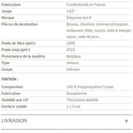
Fabrication
Confectionné en France
Jauge
1/10"
Marque
Éléganse tsm.fr
Pièces de destination
Bureau, chambre, commerce/magasin,
restaurant, hôtel, couloir, salle à manger,
séjour, salle de jeux…
Poids de fibre (g/m²)
1800
Poids total (g/m²)
2510
Provenance de la matière
Belgique
Type
Velours
Usage
Intérieur
FINITION :
Composition
100 % Polypropylène Colsan
Fabrication
Européenne
Stabilité aux UV
Très bonne stabilité
Surface visible
± 1,4 cm
+
LIVRAISON