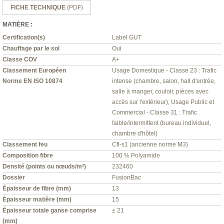
FICHE TECHNIQUE
(PDF)
MATIÈRE :
Certification(s)
Label GUT
Chauffage par le sol
Oui
Classe COV
A+
Classement Européen
Usage Domestique - Classe 23 : Trafic
Norme EN ISO 10874
intense (chambre, salon, hall d'entrée,
salle à manger, couloir, pièces avec
accès sur l'extérieur), Usage Public et
Commercial - Classe 31 : Trafic
faible/intermittent (bureau individuel,
chambre d'hôtel)
Classement feu
Cfl-s1 (ancienne norme M3)
Composition fibre
100 % Polyamide
Densité (points ou nœuds/m²)
232460
Dossier
FusionBac
Épaisseur de fibre (mm)
13
Épaisseur matière (mm)
15
Épaisseur totale ganse comprise
± 21
(mm)