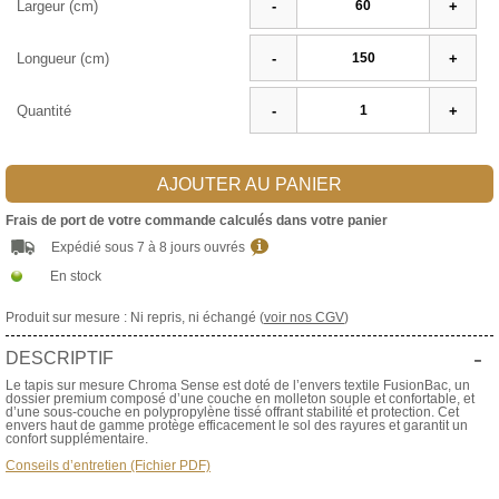
Largeur (cm)
-
+
Longueur (cm)
-
+
Quantité
-
+
AJOUTER AU PANIER
Frais de port de votre commande calculés dans votre panier
Expédié sous 7 à 8 jours ouvrés
En stock
Produit sur mesure : Ni repris, ni échangé (
voir nos CGV
)
-
DESCRIPTIF
Le tapis sur mesure Chroma Sense est doté de l’envers textile FusionBac, un
dossier premium composé d’une couche en molleton souple et confortable, et
d’une sous-couche en polypropylène tissé offrant stabilité et protection. Cet
envers haut de gamme protège efficacement le sol des rayures et garantit un
confort supplémentaire.
Conseils d’entretien (Fichier PDF)