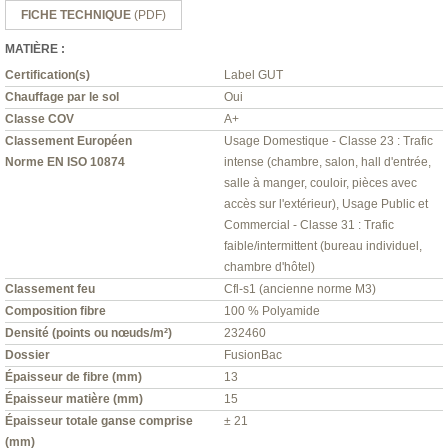
FICHE TECHNIQUE
(PDF)
MATIÈRE :
Certification(s)
Label GUT
Chauffage par le sol
Oui
Classe COV
A+
Classement Européen
Usage Domestique - Classe 23 : Trafic
Norme EN ISO 10874
intense (chambre, salon, hall d'entrée,
salle à manger, couloir, pièces avec
accès sur l'extérieur), Usage Public et
Commercial - Classe 31 : Trafic
faible/intermittent (bureau individuel,
chambre d'hôtel)
Classement feu
Cfl-s1 (ancienne norme M3)
Composition fibre
100 % Polyamide
Densité (points ou nœuds/m²)
232460
Dossier
FusionBac
Épaisseur de fibre (mm)
13
Épaisseur matière (mm)
15
Épaisseur totale ganse comprise
± 21
(mm)