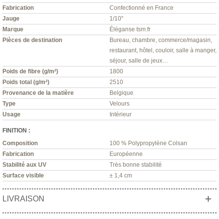
Fabrication
Confectionné en France
Jauge
1/10"
Marque
Éléganse tsm.fr
Pièces de destination
Bureau, chambre, commerce/magasin,
restaurant, hôtel, couloir, salle à manger,
séjour, salle de jeux…
Poids de fibre (g/m²)
1800
Poids total (g/m²)
2510
Provenance de la matière
Belgique
Type
Velours
Usage
Intérieur
FINITION :
Composition
100 % Polypropylène Colsan
Fabrication
Européenne
Stabilité aux UV
Très bonne stabilité
Surface visible
± 1,4 cm
+
LIVRAISON