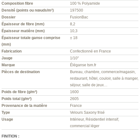
Composition fibre
100 % Polyamide
Densité (points ou nœuds/m²)
197500
Dossier
FusionBac
Épaisseur de fibre (mm)
8,2
Épaisseur matière (mm)
10,3
Épaisseur totale ganse comprise
± 18
(mm)
Fabrication
Confectionné en France
Jauge
1/10"
Marque
Éléganse tsm.fr
Pièces de destination
Bureau, chambre, commerce/magasin,
restaurant, hôtel, couloir, salle à manger,
séjour, salle de jeux…
Poids de fibre (g/m²)
1600
Poids total (g/m²)
2605
Provenance de la matière
France
Type
Velours Saxony frisé
Usage
Intérieur, Résidentiel intensif,
commercial léger
FINITION :