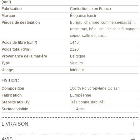
(mm)
Fabrication
Confectionné en France
Marque
Éléganse tsm.fr
Pièces de destination
Bureau, chambre, commerce/magasin,
restaurant, hôtel, couloir, salle à manger,
séjour, salle de jeux…
Poids de fibre (g/m²)
1440
Poids total (g/m²)
2120
Provenance de la matière
Belgique
Type
Velours
Usage
Intérieur
FINITION :
Composition
100 % Polypropylène Colsan
Fabrication
Européenne
Stabilité aux UV
Très bonne stabilité
Surface visible
± 1,4 cm
+
LIVRAISON
+
AVIS