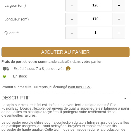
Largeur (cm)
-
+
Longueur (cm)
-
+
Quantité
-
+
AJOUTER AU PANIER
Frais de port de votre commande calculés dans votre panier
Expédié sous 7 à 8 jours ouvrés
En stock
Produit sur mesure : Ni repris, ni échangé (
voir nos CGV
)
-
DESCRIPTIF
Le tapis sur mesure Infini est doté d’un envers textile unique nommé Eco
FusionBac. Doux et flexible, cet envers de qualité supérieure est fabriqué à partir
de bouteilles en plastique recyclées. Il protègera votre revêtement de sol
d’éventuelles rayures.
Le polyester recyclé utilisé pour la confection du tapis Infini est issu de bouteilles
en plastique usagées, qui sont nettoyées, broyées et transformées en fils
polyester de haute qualité. Cette technique permet de réduire la production de