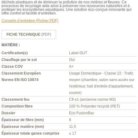
déchets plastiques et de diminuer la pollution de nos rivières et fleuves. Ce
processus de recyclage aide ainsi à préserver nos ressources naturelles et à
protéger les écosystèmes aquatiques. Une solution éco-conçue innovante qui
offre confort et facilité d’entretien.
Conseils d’entretien (Fichier PDF)
FICHE TECHNIQUE
(PDF)
MATIÈRE :
Certification(s)
Label GUT
Chauffage par le sol
Oui
Classe COV
A+
Classement Européen
Usage Domestique - Classe 22 : Trafic
Norme EN ISO 10874
moyen (chambre, salon sans accès sur
l'extérieur, hall d'entrée d'appartement,
couloir)
Classement feu
Cfl-s1 (ancienne norme M3)
Composition fibre
100 % Polyester recyclé (PET)
Dossier
Eco FusionBac
Épaisseur de fibre (mm)
9
Épaisseur matière (mm)
11,5
Épaisseur totale ganse comprise
± 17