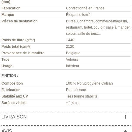
(mm)
Fabrication
Confectionné en France
Marque
Éléganse tsm.fr
Pièces de destination
Bureau, chambre, commerce/magasin,
restaurant, hôtel, couloir, salle à manger,
séjour, salle de jeux…
Poids de fibre (g/m²)
1440
Poids total (g/m²)
2120
Provenance de la matière
Belgique
Type
Velours
Usage
Intérieur
FINITION :
Composition
100 % Polypropylène Colsan
Fabrication
Européenne
Stabilité aux UV
Très bonne stabilité
Surface visible
± 1,4 cm
+
LIVRAISON
+
AVIS