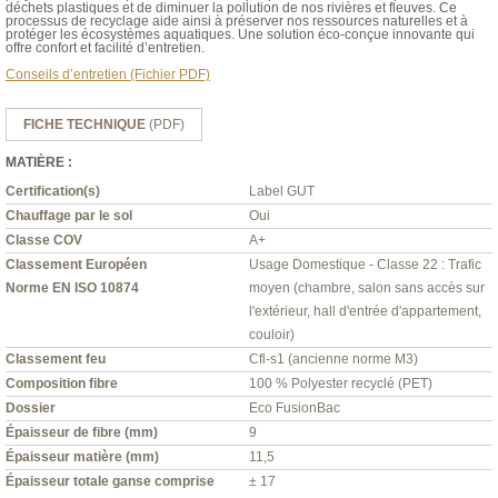
déchets plastiques et de diminuer la pollution de nos rivières et fleuves. Ce
processus de recyclage aide ainsi à préserver nos ressources naturelles et à
protéger les écosystèmes aquatiques. Une solution éco-conçue innovante qui
offre confort et facilité d’entretien.
Conseils d’entretien (Fichier PDF)
FICHE TECHNIQUE
(PDF)
MATIÈRE :
Certification(s)
Label GUT
Chauffage par le sol
Oui
Classe COV
A+
Classement Européen
Usage Domestique - Classe 22 : Trafic
Norme EN ISO 10874
moyen (chambre, salon sans accès sur
l'extérieur, hall d'entrée d'appartement,
couloir)
Classement feu
Cfl-s1 (ancienne norme M3)
Composition fibre
100 % Polyester recyclé (PET)
Dossier
Eco FusionBac
Épaisseur de fibre (mm)
9
Épaisseur matière (mm)
11,5
Épaisseur totale ganse comprise
± 17