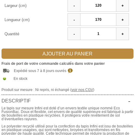
Largeur (cm)
-
+
Longueur (cm)
-
+
Quantité
-
+
AJOUTER AU PANIER
Frais de port de votre commande calculés dans votre panier
Expédié sous 7 à 8 jours ouvrés
En stock
Produit sur mesure : Ni repris, ni échangé (
voir nos CGV
)
-
DESCRIPTIF
Le tapis sur mesure Infini est doté d’un envers textile unique nommé Eco
FusionBac. Doux et flexible, cet envers de qualité supérieure est fabriqué à partir
de bouteilles en plastique recyclées. Il protègera votre revêtement de sol
d’éventuelles rayures.
Le polyester recyclé utilisé pour la confection du tapis Infini est issu de bouteilles
en plastique usagées, qui sont nettoyées, broyées et transformées en fils
polyester de haute qualité. Cette technique permet de réduire la production de