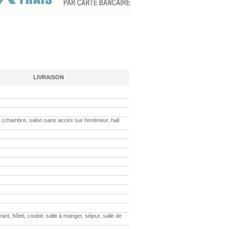
LIVRAISON
chambre, salon sans accès sur l'extérieur, hall
 hôtel, couloir, salle à manger, séjour, salle de