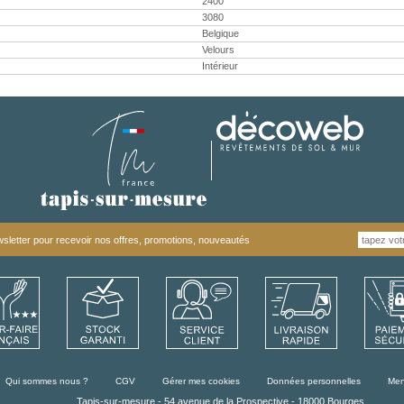
2400
3080
Belgique
Velours
Intérieur
letter pour recevoir nos offres, promotions, nouveautés
Qui sommes nous ?
CGV
Gérer mes cookies
Données personnelles
Men
Tapis-sur-mesure - 54 avenue de la Prospective - 18000 Bourges