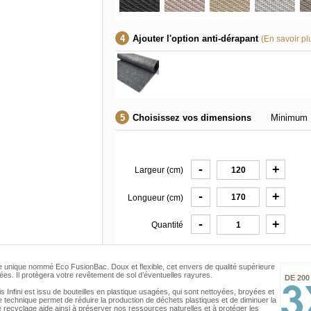
Ajouter l'option anti-dérapant
(En savoir pl
Choisissez vos dimensions
Minimum 
-
+
Largeur (cm)
-
+
Longueur (cm)
-
+
Quantité
ile unique nommé Eco FusionBac. Doux et flexible, cet envers de qualité supérieure
clées. Il protègera votre revêtement de sol d’éventuelles rayures.
DE 200
is Infini est issu de bouteilles en plastique usagées, qui sont nettoyées, broyées et
te technique permet de réduire la production de déchets plastiques et de diminuer la
e recyclage aide ainsi à préserver nos ressources naturelles et à protéger les