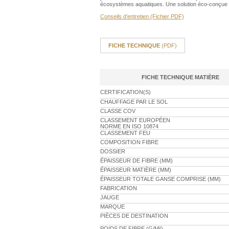
écosystèmes aquatiques. Une solution éco-conçue inno
Conseils d’entretien (Fichier PDF)
FICHE TECHNIQUE
(PDF)
FICHE TECHNIQUE MATIÈRE
CERTIFICATION(S)
CHAUFFAGE PAR LE SOL
CLASSE COV
CLASSEMENT EUROPÉEN
NORME EN ISO 10874
CLASSEMENT FEU
COMPOSITION FIBRE
DOSSIER
ÉPAISSEUR DE FIBRE (MM)
ÉPAISSEUR MATIÈRE (MM)
ÉPAISSEUR TOTALE GANSE COMPRISE (MM)
FABRICATION
JAUGE
MARQUE
PIÈCES DE DESTINATION
POIDS DE FIBRE (G/M²)