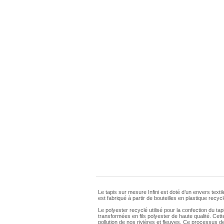
Le tapis sur mesure Infini est doté d’un envers text
est fabriqué à partir de bouteilles en plastique recy
Le polyester recyclé utilisé pour la confection du tap
transformées en fils polyester de haute qualité. Cet
pollution de nos rivières et fleuves. Ce processus d