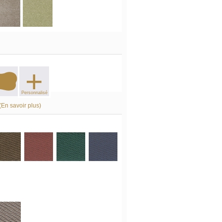
+
Personnalisé
(En savoir plus)