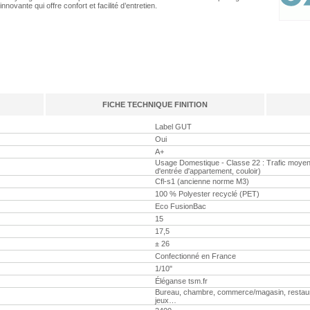
vante qui offre confort et facilité d’entretien.
FICHE TECHNIQUE FINITION
Label GUT
Oui
A+
Usage Domestique - Classe 22 : Trafic moyen (
d'entrée d'appartement, couloir)
Cfl-s1 (ancienne norme M3)
100 % Polyester recyclé (PET)
Eco FusionBac
15
17,5
± 26
Confectionné en France
1/10"
Éléganse tsm.fr
Bureau, chambre, commerce/magasin, restaurant,
jeux…