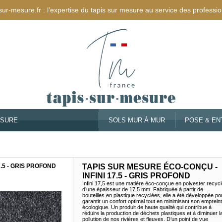
sur-mesure.fr : l’expertise du tapis sur mesure au service des professio
ESURE
SOLS MUR À MUR
POSE & EN
.5 - GRIS PROFOND
TAPIS SUR MESURE ÉCO-CONÇU -
INFINI 17.5 - GRIS PROFOND
Infini 17,5 est une matière éco-conçue en polyester recycl
d’une épaisseur de 17,5 mm. Fabriquée à partir de
bouteilles en plastique recyclées, elle a été développée po
garantir un confort optimal tout en minimisant son emprein
écologique. Un produit de haute qualité qui contribue à
réduire la production de déchets plastiques et à diminuer l
pollution de nos rivières et fleuves. D’un point de vue