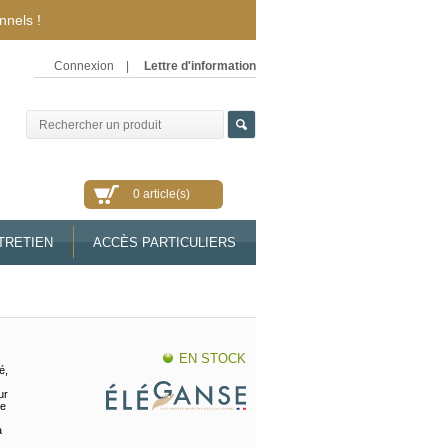
nnels !
Connexion
|
Lettre d'information
0 article(s)
TRETIEN
ACCÈS PARTICULIERS
EN STOCK
é,
ur
te
a