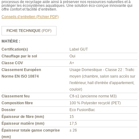
processus de recyclage aide ainsi à préserver nos ressources naturelles et à
protéger les écosystèmes aquatiques. Une solution éco-conçue innovante qui
offre confort et facilité d’entretien.
Conseils d’entretien (Fichier PDF)
FICHE TECHNIQUE
(PDF)
MATIÈRE :
Certification(s)
Label GUT
Chauffage par le sol
Oui
Classe COV
A+
Classement Européen
Usage Domestique - Classe 22 : Trafic
Norme EN ISO 10874
moyen (chambre, salon sans accès sur
l'extérieur, hall d'entrée d'appartement,
couloir)
Classement feu
Cfl-s1 (ancienne norme M3)
Composition fibre
100 % Polyester recyclé (PET)
Dossier
Eco FusionBac
Épaisseur de fibre (mm)
15
Épaisseur matière (mm)
17,5
Épaisseur totale ganse comprise
± 26
(mm)