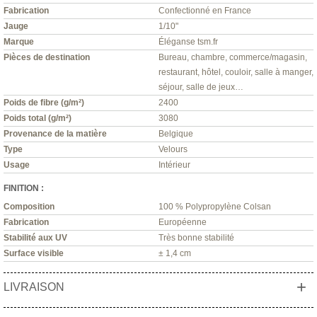
Fabrication
Confectionné en France
Jauge
1/10"
Marque
Éléganse tsm.fr
Pièces de destination
Bureau, chambre, commerce/magasin,
restaurant, hôtel, couloir, salle à manger,
séjour, salle de jeux…
Poids de fibre (g/m²)
2400
Poids total (g/m²)
3080
Provenance de la matière
Belgique
Type
Velours
Usage
Intérieur
FINITION :
Composition
100 % Polypropylène Colsan
Fabrication
Européenne
Stabilité aux UV
Très bonne stabilité
Surface visible
± 1,4 cm
+
LIVRAISON