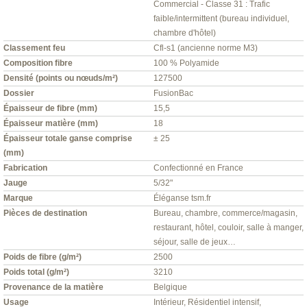
Commercial - Classe 31 : Trafic
faible/intermittent (bureau individuel,
chambre d'hôtel)
Classement feu
Cfl-s1 (ancienne norme M3)
Composition fibre
100 % Polyamide
Densité (points ou nœuds/m²)
127500
Dossier
FusionBac
Épaisseur de fibre (mm)
15,5
Épaisseur matière (mm)
18
Épaisseur totale ganse comprise
± 25
(mm)
Fabrication
Confectionné en France
Jauge
5/32"
Marque
Éléganse tsm.fr
Pièces de destination
Bureau, chambre, commerce/magasin,
restaurant, hôtel, couloir, salle à manger,
séjour, salle de jeux…
Poids de fibre (g/m²)
2500
Poids total (g/m²)
3210
Provenance de la matière
Belgique
Usage
Intérieur, Résidentiel intensif,