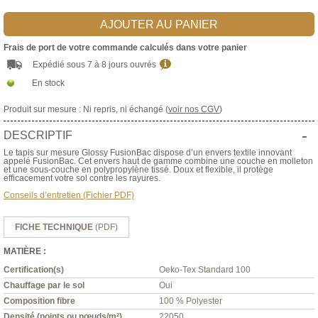
AJOUTER AU PANIER
Frais de port de votre commande calculés dans votre panier
Expédié sous 7 à 8 jours ouvrés
En stock
Produit sur mesure : Ni repris, ni échangé (
voir nos CGV
)
-
DESCRIPTIF
Le tapis sur mesure Glossy FusionBac dispose d’un envers textile innovant
appelé FusionBac. Cet envers haut de gamme combine une couche en molleton
et une sous-couche en polypropylène tissé. Doux et flexible, il protège
efficacement votre sol contre les rayures.
Conseils d’entretien (Fichier PDF)
FICHE TECHNIQUE
(PDF)
MATIÈRE :
Certification(s)
Oeko-Tex Standard 100
Chauffage par le sol
Oui
Composition fibre
100 % Polyester
Densité (points ou nœuds/m²)
22050