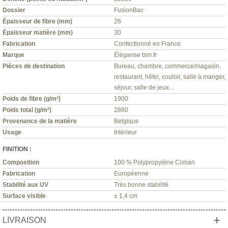
Dossier
FusionBac
Épaisseur de fibre (mm)
26
Épaisseur matière (mm)
30
Fabrication
Confectionné en France
Marque
Éléganse tsm.fr
Pièces de destination
Bureau, chambre, commerce/magasin,
restaurant, hôtel, couloir, salle à manger,
séjour, salle de jeux…
Poids de fibre (g/m²)
1900
Poids total (g/m²)
2880
Provenance de la matière
Belgique
Usage
Intérieur
FINITION :
Composition
100 % Polypropylène Colsan
Fabrication
Européenne
Stabilité aux UV
Très bonne stabilité
Surface visible
± 1,4 cm
+
LIVRAISON