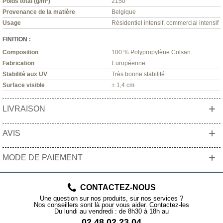
Poids total (g/m²)
2150
Provenance de la matière
Belgique
Usage
Résidentiel intensif, commercial intensif
FINITION :
Composition
100 % Polypropylène Colsan
Fabrication
Européenne
Stabilité aux UV
Très bonne stabilité
Surface visible
± 1,4 cm
+
LIVRAISON
+
AVIS
+
MODE DE PAIEMENT
CONTACTEZ-NOUS
Une question sur nos produits, sur nos services ?
Nos conseillers sont là pour vous aider. Contactez-les
Du lundi au vendredi : de 8h30 à 18h au
02 48 02 23 04