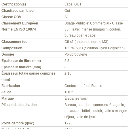
Certification(s)
Label GUT
Chauffage par le sol
Oui
Classe COV
A+
Classement Européen
Usage Public et Commercial - Classe
Norme EN ISO 10874
33 : Trafic intense (magasin, couloir,
bureau open-space)
Classement feu
Cfl-s1 (ancienne norme M3)
Composition
100 % SDO (Solution Dyed Polyolefin)
Dossier
Polypropylène
Épaisseur de fibre (mm)
5,5
Épaisseur matière (mm)
8
Épaisseur totale ganse comprise
± 15
(mm)
Fabrication
Confectionné en France
Jauge
1/10"
Marque
Éléganse tsm.fr
Pièces de destination
Bureau, chambre, commerce/magasin,
restaurant, hôtel, couloir, salle à manger,
séjour, salle de jeux…
Poids de fibre (g/m²)
1220