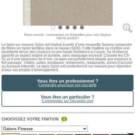
Notre conseil : commandez un échantillon pour voir l’aspect
réel du produit !
Le tapis sur mesure Sylon est réalisé à partir d’une moquette Saxony composée
de fibres en nylon teintées dans la masse (SDN). Cette matière lui confère une
excellente tenue des couleurs et une haute résistance à l’usure. Sa résilience
garantit un aspect soigné et durable, sans marquage excessif. Classée feu Cfl-
S1 et d’une épaisseur de 8 mm, ce tapis est parfaitement adapté aux espaces à
fort passage : hôtels, suites, boutiques, showrooms, restaurants, zones d’accueil
ou bureaux intensifs. Le tapis Sylon est confectionné sur mesure pour répondre
à tous vos projets d’aménagement.
Vous êtes un professionnel ?
Connectez-vous pour voir nos tarifs
Vous êtes un particulier ?
Commandez sur Décoweb.com
CHOISISSEZ VOTRE FINITION