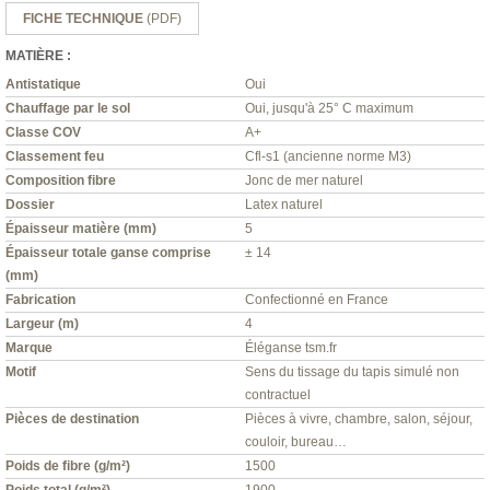
FICHE TECHNIQUE
(PDF)
MATIÈRE :
Antistatique
Oui
Chauffage par le sol
Oui, jusqu'à 25° C maximum
Classe COV
A+
Classement feu
Cfl-s1 (ancienne norme M3)
Composition fibre
Jonc de mer naturel
Dossier
Latex naturel
Épaisseur matière (mm)
5
Épaisseur totale ganse comprise
± 14
(mm)
Fabrication
Confectionné en France
Largeur (m)
4
Marque
Éléganse tsm.fr
Motif
Sens du tissage du tapis simulé non
contractuel
Pièces de destination
Pièces à vivre, chambre, salon, séjour,
couloir, bureau…
Poids de fibre (g/m²)
1500