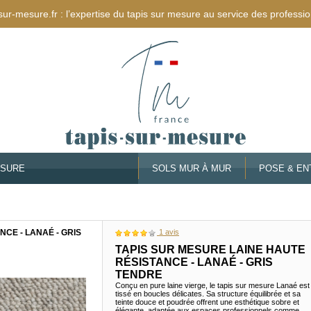
sur-mesure.fr : l’expertise du tapis sur mesure au service des professio
ESURE
SOLS MUR À MUR
POSE & EN
CE - LANAÉ - GRIS
1
avis
TAPIS SUR MESURE LAINE HAUTE
RÉSISTANCE - LANAÉ - GRIS
TENDRE
Conçu en pure laine vierge, le tapis sur mesure Lanaé est
tissé en boucles délicates. Sa structure équilibrée et sa
teinte douce et poudrée offrent une esthétique sobre et
élégante, adaptée aux espaces professionnels comme