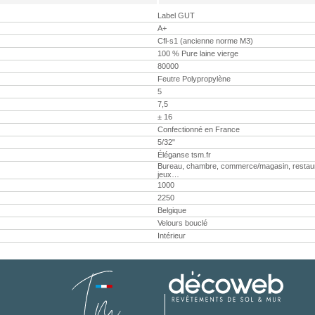
Label GUT
A+
Cfl-s1 (ancienne norme M3)
100 % Pure laine vierge
80000
Feutre Polypropylène
5
7,5
± 16
Confectionné en France
5/32"
Éléganse tsm.fr
Bureau, chambre, commerce/magasin, restaurant,
jeux…
1000
2250
Belgique
Velours bouclé
Intérieur