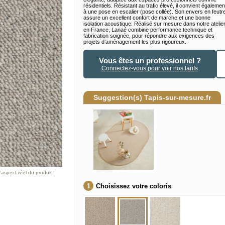
résidentiels. Résistant au trafic élevé, il convient égalemen
à une pose en escalier (pose collée). Son envers en feutr
assure un excellent confort de marche et une bonne
isolation acoustique. Réalisé sur mesure dans notre atelie
en France, Lanaé combine performance technique et
fabrication soignée, pour répondre aux exigences des
projets d’aménagement les plus rigoureux.
Vous êtes un professionnel ?
Connectez-vous pour voir nos tarifs
Suggestion(s) Tapis-sur-mesure.fr
aspect réel du produit !
Choisissez votre coloris