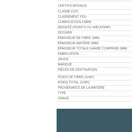
CERTIFICATION(S)
CLASSE COV
CLASSEMENT FEU
COMPOSITION FIBRE
DENSITÉ (POINTS OU NŒUDS/M²)
DOSSIER
ÉPAISSEUR DE FIBRE (MM)
ÉPAISSEUR MATIÈRE (MM)
ÉPAISSEUR TOTALE GANSE COMPRISE (MM)
FABRICATION
JAUGE
MARQUE
PIÈCES DE DESTINATION
POIDS DE FIBRE (G/M²)
POIDS TOTAL (G/M²)
PROVENANCE DE LA MATIÈRE
TYPE
USAGE