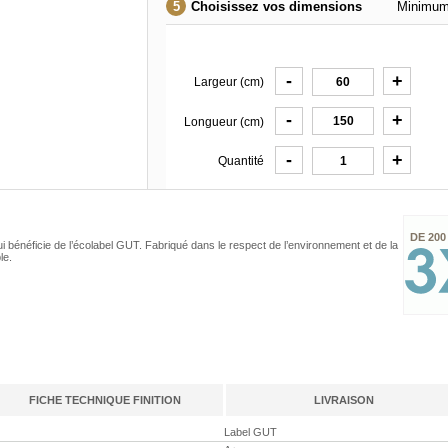
Choisissez vos dimensions
Minimum
-
+
Largeur (cm)
-
+
Longueur (cm)
-
+
Quantité
DE 200
i bénéficie de l’écolabel GUT. Fabriqué dans le respect de l’environnement et de la
le.
FICHE TECHNIQUE FINITION
LIVRAISON
Label GUT