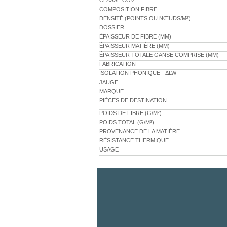
CLASSE COV
COMPOSITION FIBRE
DENSITÉ (POINTS OU NŒUDS/M²)
DOSSIER
ÉPAISSEUR DE FIBRE (MM)
ÉPAISSEUR MATIÈRE (MM)
ÉPAISSEUR TOTALE GANSE COMPRISE (MM)
FABRICATION
ISOLATION PHONIQUE - ΔLW
JAUGE
MARQUE
PIÈCES DE DESTINATION
POIDS DE FIBRE (G/M²)
POIDS TOTAL (G/M²)
PROVENANCE DE LA MATIÈRE
RÉSISTANCE THERMIQUE
USAGE