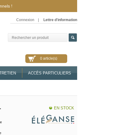
nnels !
Connexion
|
Lettre d'information
0 article(s)
TRETIEN
ACCÈS PARTICULIERS
EN STOCK
-
ce
e