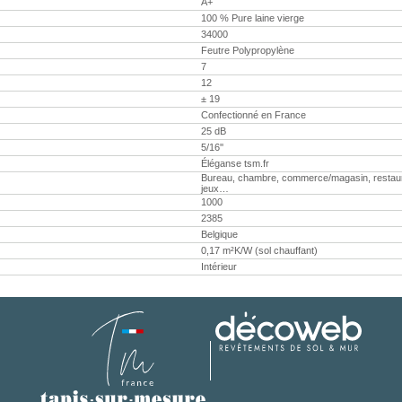
A+
100 % Pure laine vierge
34000
Feutre Polypropylène
7
12
± 19
Confectionné en France
25 dB
5/16''
Éléganse tsm.fr
Bureau, chambre, commerce/magasin, restaurant,
jeux…
1000
2385
Belgique
0,17 m²K/W (sol chauffant)
Intérieur