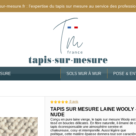
sur-mesure.fr : l’expertise du tapis sur mesure au service des professio
ESURE
SOLS MUR À MUR
POSE & EN
8
avis
TAPIS SUR MESURE LAINE WOOLY 
NUDE
Conçu en pure laine vierge, le tapis sur mesure Wooly est
tissé en boucles délicates. En fibre naturelle, il émane de 
tapis écoresponsable une atmosphère sereine et
chaleureuse, cosy et intemporelle. Aussi légère que
poétique, cette matière épaisse donnera tout son caractèr