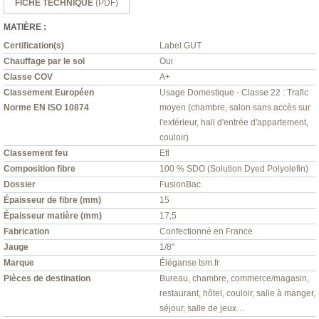
FICHE TECHNIQUE
(PDF)
MATIÈRE :
Certification(s)
Label GUT
Chauffage par le sol
Oui
Classe COV
A+
Classement Européen
Usage Domestique - Classe 22 : Trafic
Norme EN ISO 10874
moyen (chambre, salon sans accès sur
l'extérieur, hall d'entrée d'appartement,
couloir)
Classement feu
Efl
Composition fibre
100 % SDO (Solution Dyed Polyolefin)
Dossier
FusionBac
Épaisseur de fibre (mm)
15
Épaisseur matière (mm)
17,5
Fabrication
Confectionné en France
Jauge
1/8''
Marque
Éléganse tsm.fr
Pièces de destination
Bureau, chambre, commerce/magasin,
restaurant, hôtel, couloir, salle à manger,
séjour, salle de jeux…