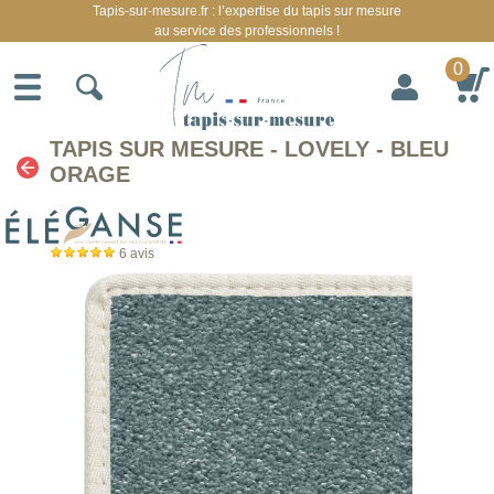
Tapis-sur-mesure.fr : l’expertise du tapis sur mesure
au service des professionnels !
0
TAPIS SUR MESURE - LOVELY - BLEU
ORAGE
6
avis