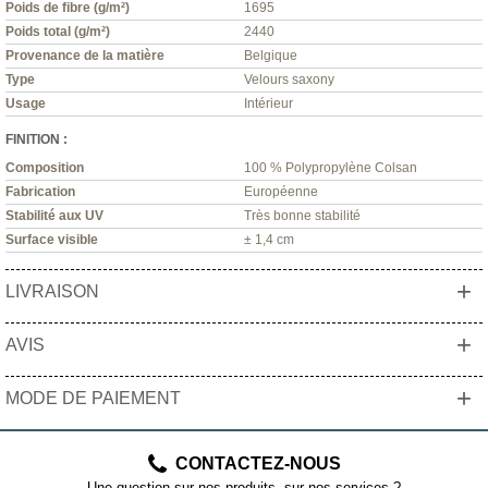
Poids de fibre (g/m²)
1695
Poids total (g/m²)
2440
Provenance de la matière
Belgique
Type
Velours saxony
Usage
Intérieur
FINITION :
Composition
100 % Polypropylène Colsan
Fabrication
Européenne
Stabilité aux UV
Très bonne stabilité
Surface visible
± 1,4 cm
+
LIVRAISON
+
AVIS
+
MODE DE PAIEMENT
CONTACTEZ-NOUS
Une question sur nos produits, sur nos services ?