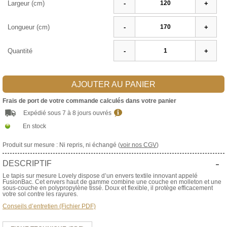
Largeur (cm)
-
+
Longueur (cm)
-
+
Quantité
-
+
AJOUTER AU PANIER
Frais de port de votre commande calculés dans votre panier
Expédié sous 7 à 8 jours ouvrés
En stock
Produit sur mesure : Ni repris, ni échangé (
voir nos CGV
)
-
DESCRIPTIF
Le tapis sur mesure Lovely dispose d’un envers textile innovant appelé
FusionBac. Cet envers haut de gamme combine une couche en molleton et une
sous-couche en polypropylène tissé. Doux et flexible, il protège efficacement
votre sol contre les rayures.
Conseils d’entretien (Fichier PDF)