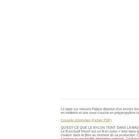
Le tapis sur mesure Palace dispose d’un envers te
en molleton et une sous-couche en polypropylène tiss
Conseils d’entretien (Fichier PDF)
QU'EST-CE QUE LE NYLON TEINT DANS LA MAS
Le fil exclusif iVivo® est un fil en nylon « teint dan
couleur dans la fibre au moment de sa production. Ce
couleurs et une facilité d’entretien optimale. Ce f