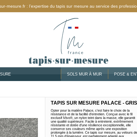
sur-mesure.fr : l’expertise du tapis sur mesure au service des professio
ESURE
SOLS MUR À MUR
POSE & EN
TAPIS SUR MESURE PALACE - GRI
Opter pour la matière Palace, c’est faire le choix de la
résistance et de la facilité d'entretien. Conçue avec le fil
exclusif iVivo®, un nylon teint dans la masse, elle garantit
une qualité supérieure. Facile à entretenir, extrêmement
résistante et dotée d'une résilience exceptionnelle, elle
conserve ses couleurs même après une exposition
prolongée à la lumière. Ce tapis sur mesure, au velours d
11,5 mm d'épaisseur, est parfaitement adapté aux