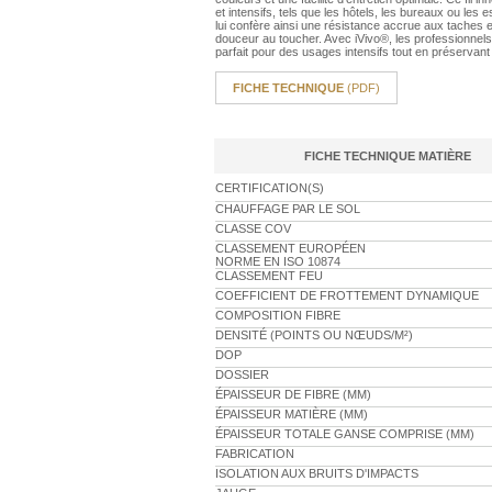
et intensifs, tels que les hôtels, les bureaux ou les
lui confère ainsi une résistance accrue aux taches et
douceur au toucher. Avec iVivo®, les professionnels
parfait pour des usages intensifs tout en préservant
FICHE TECHNIQUE
(PDF)
FICHE TECHNIQUE MATIÈRE
CERTIFICATION(S)
CHAUFFAGE PAR LE SOL
CLASSE COV
CLASSEMENT EUROPÉEN
NORME EN ISO 10874
CLASSEMENT FEU
COEFFICIENT DE FROTTEMENT DYNAMIQUE
COMPOSITION FIBRE
DENSITÉ (POINTS OU NŒUDS/M²)
DOP
DOSSIER
ÉPAISSEUR DE FIBRE (MM)
ÉPAISSEUR MATIÈRE (MM)
ÉPAISSEUR TOTALE GANSE COMPRISE (MM)
FABRICATION
ISOLATION AUX BRUITS D'IMPACTS