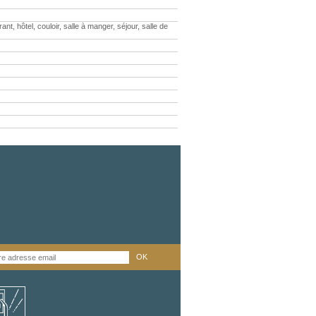
 hôtel, couloir, salle à manger, séjour, salle de
OK