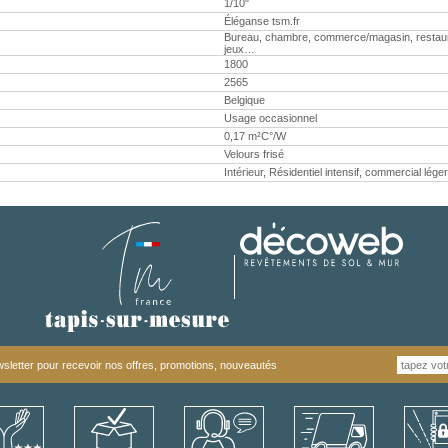
1/10"
Éléganse tsm.fr
Bureau, chambre, commerce/magasin, restaurant,
jeux…
1800
2565
Belgique
Usage occasionnel
0,17 m²C°/W
Velours frisé
Intérieur, Résidentiel intensif, commercial léger
letter pour recevoir nos offres, promotions, nouveautés