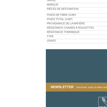
JAUGE
MARQUE
PIÈCES DE DESTINATION
POIDS DE FIBRE (G/M²)
POIDS TOTAL (G/M²)
PROVENANCE DE LA MATIÈRE
RÉSISTANCE CHAISES À ROULETTES
RÉSISTANCE THERMIQUE
TYPE
USAGE
NEWSLETTER
Inscrivez vous à notre news