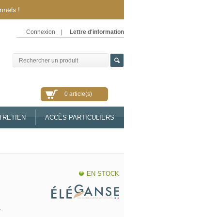
nnels !
Connexion
|
Lettre d'information
0 article(s)
TRETIEN
ACCÈS PARTICULIERS
S
EN STOCK
e