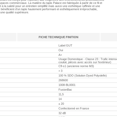
 espaces commerciaux. La matière du tapis Palace est fabriquée à partir de ce fil et
 à la saleté pour un entretien simplifié mais aussi une esthétique raffinée et une
 bénéficient d’un tapis hautement performant et esthétiquement irréprochable,
 une qualité supérieure.
FICHE TECHNIQUE FINITION
Label GUT
Oui
A+
Usage Domestique - Classe 23 : Trafic intense 
couloir, pièces avec accès sur l'extérieur)
Cfl-s1 (ancienne norme M3)
> 3
100 % SDO (Solution Dyed Polyolefin)
268600
1008-BL0001
FusionBac
11,5
14
± 20
Confectionné en France
32 dB