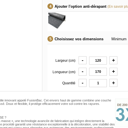
Ajouter l'option anti-dérapant
(En savoir pl
Choisissez vos dimensions
Minimum 
-
+
Largeur (cm)
-
+
Longueur (cm)
-
+
Quantité
xtile innovant appelé FusionBac. Cet envers haut de gamme combine une couche
é. Doux et flexible, il protège efficacement votre sol contre les rayures.
DE 200
SE ?
s la masse », une technologie avancée de fabrication qui intègre directement la
 procédé garantit une résistance exceptionnelle à la décoloration, une stabilité des
il innovant est conçu pour répondre aux exigences des environnements professionnels