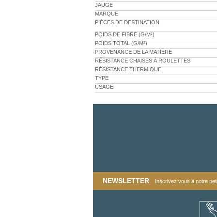
JAUGE
MARQUE
PIÈCES DE DESTINATION
POIDS DE FIBRE (G/M²)
POIDS TOTAL (G/M²)
PROVENANCE DE LA MATIÈRE
RÉSISTANCE CHAISES À ROULETTES
RÉSISTANCE THERMIQUE
TYPE
USAGE
NEWSLETTER
Inscrivez vous à notre news