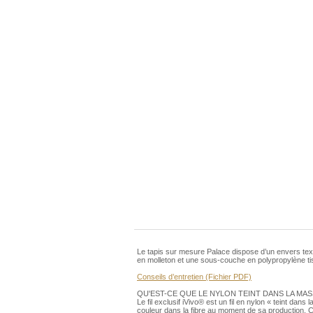
Le tapis sur mesure Palace dispose d’un envers te
en molleton et une sous-couche en polypropylène tiss
Conseils d’entretien (Fichier PDF)
QU'EST-CE QUE LE NYLON TEINT DANS LA MAS
Le fil exclusif iVivo® est un fil en nylon « teint dan
couleur dans la fibre au moment de sa production. Ce