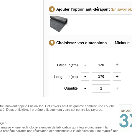
Ajouter l'option anti-dérapant
(En savoir pl
Choisissez vos dimensions
Minimum 
-
+
Largeur (cm)
-
+
Longueur (cm)
-
+
Quantité
xtile innovant appelé FusionBac. Cet envers haut de gamme combine une couche
é. Doux et flexible, il protège efficacement votre sol contre les rayures.
DE 200
SE ?
s la masse », une technologie avancée de fabrication qui intègre directement la
 procédé garantit une résistance exceptionnelle à la décoloration, une stabilité des