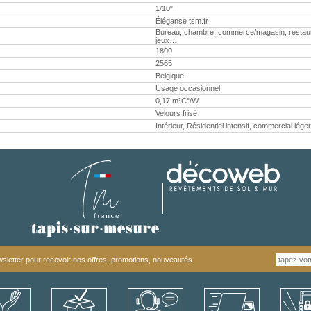
1/10"
Éléganse tsm.fr
Bureau, chambre, commerce/magasin, restaurant,
jeux…
1800
2565
Belgique
Usage occasionnel
0,17 m²C°/W
Velours frisé
Intérieur, Résidentiel intensif, commercial léger
letter pour recevoir nos offres, promotions, nouveautés