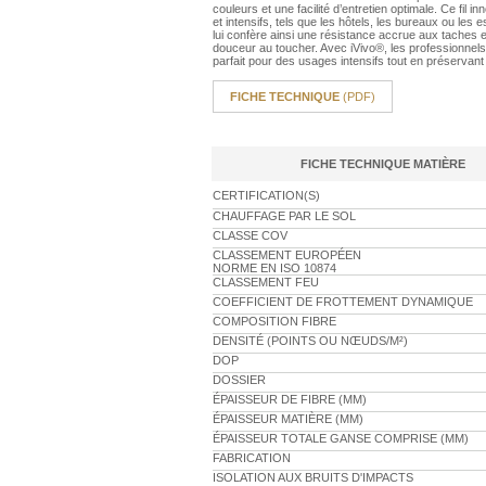
couleurs et une facilité d’entretien optimale. Ce f
et intensifs, tels que les hôtels, les bureaux ou les
lui confère ainsi une résistance accrue aux taches et
douceur au toucher. Avec iVivo®, les professionnels
parfait pour des usages intensifs tout en préservant
FICHE TECHNIQUE
(PDF)
FICHE TECHNIQUE MATIÈRE
CERTIFICATION(S)
CHAUFFAGE PAR LE SOL
CLASSE COV
CLASSEMENT EUROPÉEN
NORME EN ISO 10874
CLASSEMENT FEU
COEFFICIENT DE FROTTEMENT DYNAMIQUE
COMPOSITION FIBRE
DENSITÉ (POINTS OU NŒUDS/M²)
DOP
DOSSIER
ÉPAISSEUR DE FIBRE (MM)
ÉPAISSEUR MATIÈRE (MM)
ÉPAISSEUR TOTALE GANSE COMPRISE (MM)
FABRICATION
ISOLATION AUX BRUITS D'IMPACTS