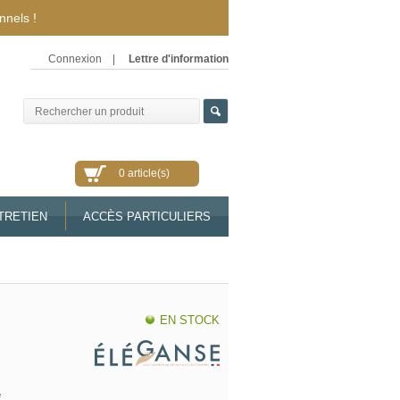
nnels !
Connexion
|
Lettre d'information
0 article(s)
TRETIEN
ACCÈS PARTICULIERS
S
EN STOCK
e