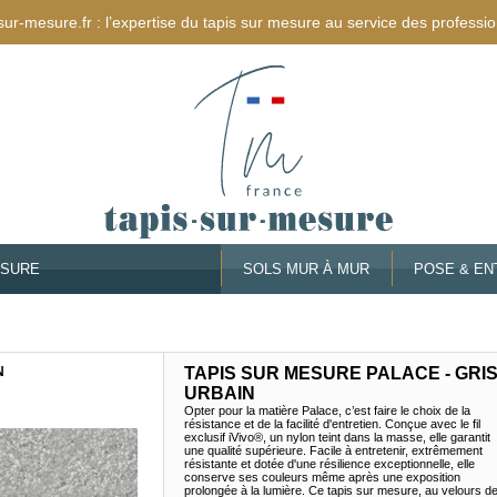
sur-mesure.fr : l’expertise du tapis sur mesure au service des professio
ESURE
SOLS MUR À MUR
POSE & EN
N
TAPIS SUR MESURE PALACE - GRI
URBAIN
Opter pour la matière Palace, c’est faire le choix de la
résistance et de la facilité d'entretien. Conçue avec le fil
exclusif iVivo®, un nylon teint dans la masse, elle garantit
une qualité supérieure. Facile à entretenir, extrêmement
résistante et dotée d'une résilience exceptionnelle, elle
conserve ses couleurs même après une exposition
prolongée à la lumière. Ce tapis sur mesure, au velours d