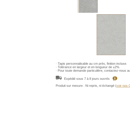
· Tapis personnalisable au cm près, finition incluse.
· Tolérance en largeur et en longueur de ±2%.
· Pour toute demande particulière, contactez-nous a
Expédié sous 7 à 8 jours ouvrés
Produit sur mesure : Ni repris, ni échangé (
voir nos