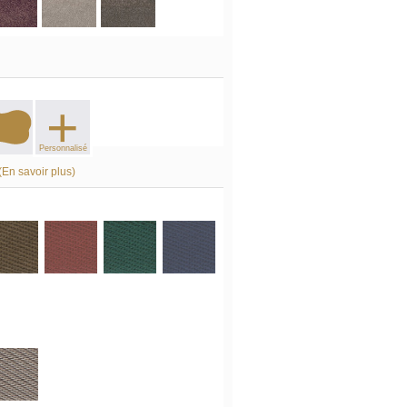
+
Personnalisé
(En savoir plus)