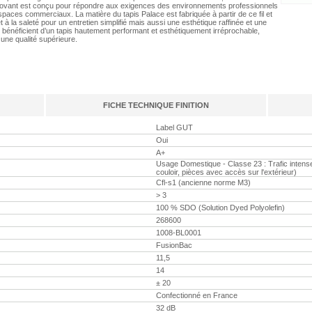
il innovant est conçu pour répondre aux exigences des environnements professionnels
 espaces commerciaux. La matière du tapis Palace est fabriquée à partir de ce fil et
 à la saleté pour un entretien simplifié mais aussi une esthétique raffinée et une
 bénéficient d’un tapis hautement performant et esthétiquement irréprochable,
 une qualité supérieure.
FICHE TECHNIQUE FINITION
Label GUT
Oui
A+
Usage Domestique - Classe 23 : Trafic intense 
couloir, pièces avec accès sur l'extérieur)
Cfl-s1 (ancienne norme M3)
> 3
100 % SDO (Solution Dyed Polyolefin)
268600
1008-BL0001
FusionBac
11,5
14
± 20
Confectionné en France
32 dB