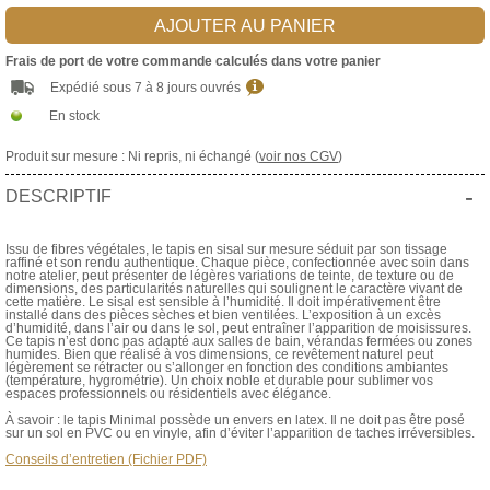
AJOUTER AU PANIER
Frais de port de votre commande calculés dans votre panier
Expédié sous 7 à 8 jours ouvrés
En stock
Produit sur mesure : Ni repris, ni échangé (
voir nos CGV
)
-
DESCRIPTIF
Issu de fibres végétales, le tapis en sisal sur mesure séduit par son tissage
raffiné et son rendu authentique. Chaque pièce, confectionnée avec soin dans
notre atelier, peut présenter de légères variations de teinte, de texture ou de
dimensions, des particularités naturelles qui soulignent le caractère vivant de
cette matière. Le sisal est sensible à l’humidité. Il doit impérativement être
installé dans des pièces sèches et bien ventilées. L’exposition à un excès
d’humidité, dans l’air ou dans le sol, peut entraîner l’apparition de moisissures.
Ce tapis n’est donc pas adapté aux salles de bain, vérandas fermées ou zones
humides. Bien que réalisé à vos dimensions, ce revêtement naturel peut
légèrement se rétracter ou s’allonger en fonction des conditions ambiantes
(température, hygrométrie). Un choix noble et durable pour sublimer vos
espaces professionnels ou résidentiels avec élégance.
À savoir : le tapis Minimal possède un envers en latex. Il ne doit pas être posé
sur un sol en PVC ou en vinyle, afin d’éviter l’apparition de taches irréversibles.
Conseils d’entretien (Fichier PDF)