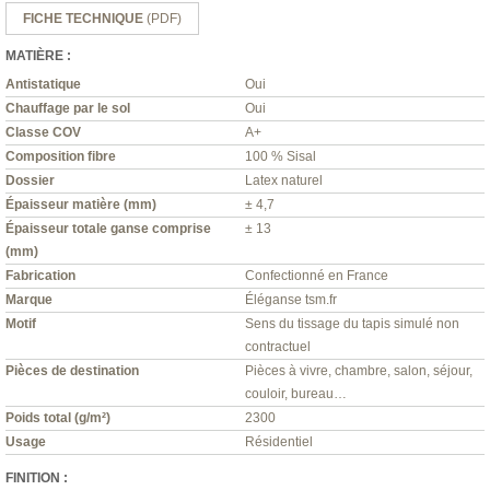
FICHE TECHNIQUE
(PDF)
MATIÈRE :
Antistatique
Oui
Chauffage par le sol
Oui
Classe COV
A+
Composition fibre
100 % Sisal
Dossier
Latex naturel
Épaisseur matière (mm)
± 4,7
Épaisseur totale ganse comprise
± 13
(mm)
Fabrication
Confectionné en France
Marque
Éléganse tsm.fr
Motif
Sens du tissage du tapis simulé non
contractuel
Pièces de destination
Pièces à vivre, chambre, salon, séjour,
couloir, bureau…
Poids total (g/m²)
2300
Usage
Résidentiel
FINITION :