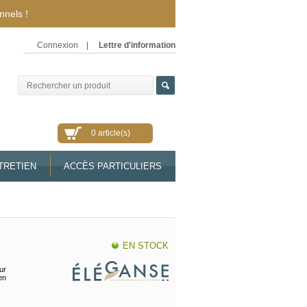
nnels !
Connexion
|
Lettre d'information
0 article(s)
TRETIEN
ACCÈS PARTICULIERS
EN STOCK
ur
 en