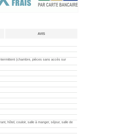
AVIS
intermittent (chambre, pièces sans accès sur
 hôtel, couloir, salle à manger, séjour, salle de