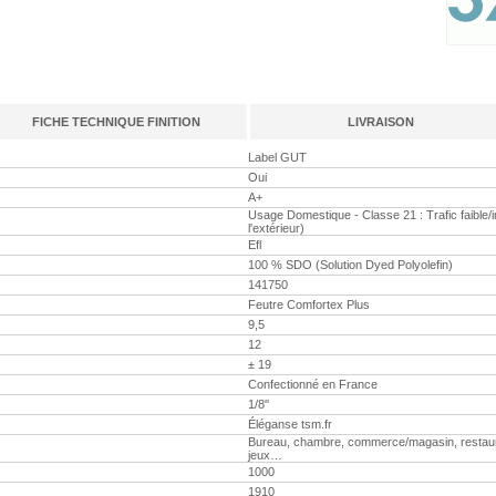
FICHE TECHNIQUE FINITION
LIVRAISON
Label GUT
Oui
A+
Usage Domestique - Classe 21 : Trafic faible/
l'extérieur)
Efl
100 % SDO (Solution Dyed Polyolefin)
141750
Feutre Comfortex Plus
9,5
12
± 19
Confectionné en France
1/8''
Éléganse tsm.fr
Bureau, chambre, commerce/magasin, restaurant,
jeux…
1000
1910