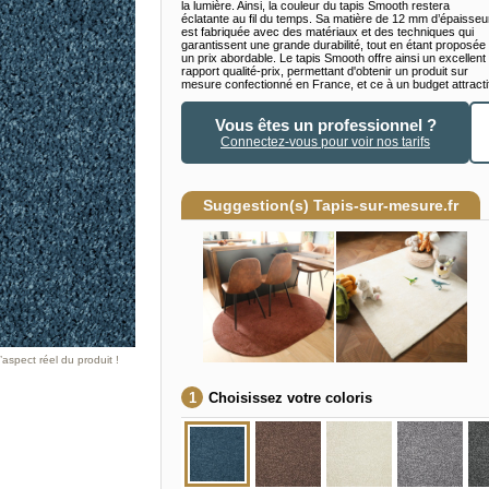
la lumière. Ainsi, la couleur du tapis Smooth restera
éclatante au fil du temps. Sa matière de 12 mm d’épaisseu
est fabriquée avec des matériaux et des techniques qui
garantissent une grande durabilité, tout en étant proposée
un prix abordable. Le tapis Smooth offre ainsi un excellent
rapport qualité-prix, permettant d'obtenir un produit sur
mesure confectionné en France, et ce à un budget attracti
Vous êtes un professionnel ?
Connectez-vous pour voir nos tarifs
Suggestion(s) Tapis-sur-mesure.fr
aspect réel du produit !
Choisissez votre coloris