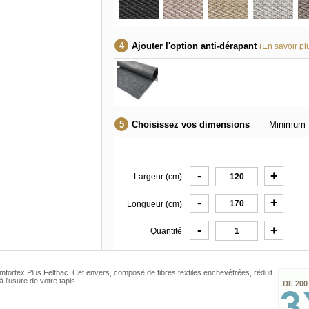
Ajouter l'option anti-dérapant
(En savoir pl
Choisissez vos dimensions
Minimum 
-
+
Largeur (cm)
-
+
Longueur (cm)
-
+
Quantité
fortex Plus Feltbac. Cet envers, composé de fibres textiles enchevêtrées, réduit
 l'usure de votre tapis.
DE 200