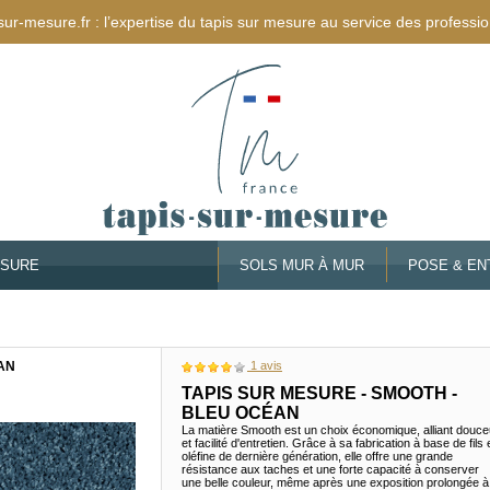
sur-mesure.fr : l’expertise du tapis sur mesure au service des professio
ESURE
SOLS MUR À MUR
POSE & EN
AN
1
avis
TAPIS SUR MESURE - SMOOTH -
BLEU OCÉAN
La matière Smooth est un choix économique, alliant douce
et facilité d'entretien. Grâce à sa fabrication à base de fils
oléfine de dernière génération, elle offre une grande
résistance aux taches et une forte capacité à conserver
une belle couleur, même après une exposition prolongée à