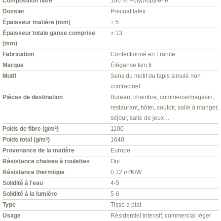
Composition fibre
100 % Polypropylène
Dossier
Precoat latex
Épaisseur matière (mm)
± 5
Épaisseur totale ganse comprise
± 13
(mm)
Fabrication
Confectionné en France
Marque
Éléganse tsm.fr
Motif
Sens du motif du tapis simulé non
contractuel
Pièces de destination
Bureau, chambre, commerce/magasin,
restaurant, hôtel, couloir, salle à manger,
séjour, salle de jeux…
Poids de fibre (g/m²)
1100
Poids total (g/m²)
1640
Provenance de la matière
Europe
Résistance chaises à roulettes
Oui
Résistance thermique
0,12 m²K/W
Solidité à l'eau
4-5
Solidité à la lumière
5-6
Type
Tissé à plat
Usage
Résidentiel intensif, commercial léger