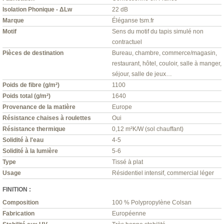
Isolation Phonique - ΔLw
22 dB
Marque
Éléganse tsm.fr
Motif
Sens du motif du tapis simulé non
contractuel
Pièces de destination
Bureau, chambre, commerce/magasin,
restaurant, hôtel, couloir, salle à manger,
séjour, salle de jeux…
Poids de fibre (g/m²)
1100
Poids total (g/m²)
1640
Provenance de la matière
Europe
Résistance chaises à roulettes
Oui
Résistance thermique
0,12 m²K/W (sol chauffant)
Solidité à l'eau
4-5
Solidité à la lumière
5-6
Type
Tissé à plat
Usage
Résidentiel intensif, commercial léger
FINITION :
Composition
100 % Polypropylène Colsan
Fabrication
Européenne