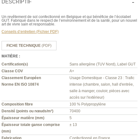
-
DESCRIPTIF
Un revêtement de sol confectionné en Belgique et qui bénéficie de l’écolabel
GUT. Fabriqué dans le respect de l’environnement et de la santé, pour un nouvel
art de vivre sain et responsable.
Conseils d’entretien (Fichier PDF)
FICHE TECHNIQUE
(PDF)
MATIÈRE :
Certification(s)
Sans allergène (TUV Nord), Label GUT
Classe COV
A+
Classement Européen
Usage Domestique - Classe 23 : Trafic
Norme EN ISO 10874
intense (chambre, salon, hall d'entrée,
salle à manger, couloir, pièces avec
accès sur l'extérieur)
Composition fibre
100 % Polypropylène
Densité (points ou nœuds/m²)
70400
Épaisseur matière (mm)
5
Épaisseur totale ganse comprise
± 13
(mm)
Fabrication
Confectionné en France