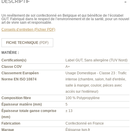
-
DESCRIPTIF
Un revêtement de sol confectionné en Belgique et qui bénéficie de l’écolabel
GUT. Fabriqué dans le respect de l’environnement et de la santé, pour un nouvel
art de vivre sain et responsable.
Conseils d’entretien (Fichier PDF)
FICHE TECHNIQUE
(PDF)
MATIÈRE :
Certification(s)
Label GUT, Sans allergène (TUV Nord)
Classe COV
A+
Classement Européen
Usage Domestique - Classe 23 : Trafic
Norme EN ISO 10874
intense (chambre, salon, hall d'entrée,
salle à manger, couloir, pièces avec
accès sur l'extérieur)
Composition fibre
100 % Polypropylène
Épaisseur matière (mm)
5
Épaisseur totale ganse comprise
± 13
(mm)
Fabrication
Confectionné en France
Marque
Éléganse tsm.fr