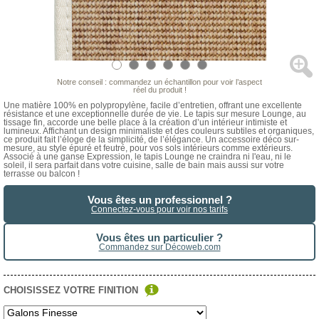
Notre conseil : commandez un échantillon pour voir l’aspect
réel du produit !
Une matière 100% en polypropylène, facile d’entretien, offrant une excellente
résistance et une exceptionnelle durée de vie. Le tapis sur mesure Lounge, au
tissage fin, accorde une belle place à la création d’un intérieur intimiste et
lumineux. Affichant un design minimaliste et des couleurs subtiles et organiques,
ce produit fait l’éloge de la simplicité, de l’élégance. Un accessoire déco sur-
mesure, au style épuré et feutré, pour vos sols intérieurs comme extérieurs.
Associé à une ganse Expression, le tapis Lounge ne craindra ni l'eau, ni le
soleil, il sera parfait dans votre cuisine, salle de bain mais aussi sur votre
terrasse ou balcon !
Vous êtes un professionnel ?
Connectez-vous pour voir nos tarifs
Vous êtes un particulier ?
Commandez sur Décoweb.com
CHOISISSEZ VOTRE FINITION