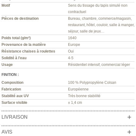
Motif
Sens du tissage du tapis simulé non
contractuel
Pièces de destination
Bureau, chambre, commerce/magasin,
restaurant, hôtel, couloir, salle à manger,
séjour, salle de jeux…
Poids total (g/m²)
1640
Provenance de la matière
Europe
Résistance chaises à roulettes
Oui
Solidité à l'eau
4-5
Usage
Résidentiel intensif, commercial léger
FINITION :
Composition
100 % Polypropylène Colsan
Fabrication
Européenne
Stabilité aux UV
Très bonne stabilité
Surface visible
± 1,4 cm
+
LIVRAISON
+
AVIS