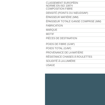
CLASSEMENT EUROPÉEN
NORME EN ISO 10874
COMPOSITION FIBRE
DENSITÉ (POINTS OU NŒUDS/M²)
ÉPAISSEUR MATIÈRE (MM)
ÉPAISSEUR TOTALE GANSE COMPRISE (MM)
FABRICATION
MARQUE
MOTIF
PIÈCES DE DESTINATION
POIDS DE FIBRE (G/M²)
POIDS TOTAL (G/M²)
PROVENANCE DE LA MATIÈRE
RÉSISTANCE CHAISES À ROULETTES
SOLIDITÉ À LA LUMIÈRE
USAGE