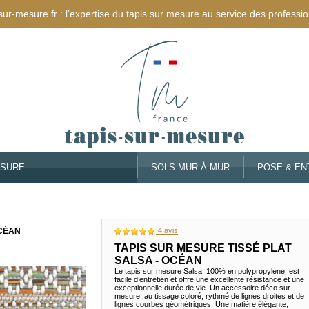
sur-mesure.fr : l’expertise du tapis sur mesure au service des professio
ESURE
SOLS MUR À MUR
POSE & EN
OCÉAN
4
avis
TAPIS SUR MESURE TISSÉ PLAT
SALSA - OCÉAN
Le tapis sur mesure Salsa, 100% en polypropylène, est
facile d’entretien et offre une excellente résistance et une
exceptionnelle durée de vie. Un accessoire déco sur-
mesure, au tissage coloré, rythmé de lignes droites et de
lignes courbes géométriques. Une matière élégante,