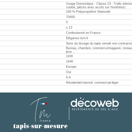
Usage Domestique - Classe 23 : Trafic intense 
couloir, pièces avec accès sur l'extérieur)
100 % Polypropylène Stainsafe
70400
5
± 13
Confectionné en France
Éléganse tsm.fr
Sens du tissage du tapis simulé non contractu
Bureau, chambre, commerce/magasin, restaurant,
jeux…
1100
1640
Europe
Oui
5-6
Résidentiel intensif, commercial léger