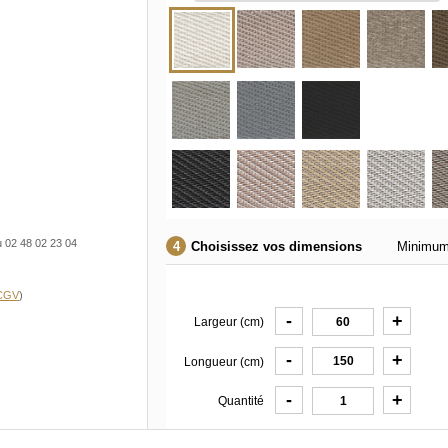
u 02 48 02 23 04
Choisissez vos dimensions
Minimum
 CGV
)
-
+
Largeur (cm)
-
+
Longueur (cm)
-
+
Quantité