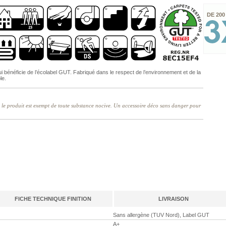
DE 200
i bénéficie de l’écolabel GUT. Fabriqué dans le respect de l’environnement et de la
le.
ue le produit est exempt de toute substance nocive. Un accessoire déco sans danger pour
FICHE TECHNIQUE FINITION
LIVRAISON
Sans allergène (TUV Nord), Label GUT
A+