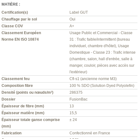
MATIÈRE :
Certification(s)
Label GUT
Chauffage par le sol
Oui
Classe COV
A+
Classement Européen
Usage Public et Commercial - Classe
Norme EN ISO 10874
31 : Trafic faible/intermittent (bureau
individuel, chambre d'hôtel), Usage
Domestique - Classe 23 : Trafic intense
(chambre, salon, hall d'entrée, salle à
manger, couloir, pièces avec accès sur
l'extérieur)
Classement feu
Cfl-s1 (ancienne norme M3)
Composition fibre
100 % SDO (Solution Dyed Polyolefin)
Densité (points ou nœuds/m²)
286375
Dossier
FusionBac
Épaisseur de fibre (mm)
13
Épaisseur matière (mm)
15,5
Épaisseur totale ganse comprise
± 24
(mm)
Fabrication
Confectionné en France