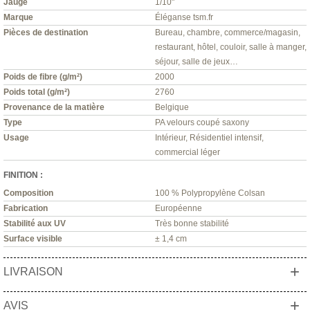
Jauge
1/10"
Marque
Éléganse tsm.fr
Pièces de destination
Bureau, chambre, commerce/magasin,
restaurant, hôtel, couloir, salle à manger,
séjour, salle de jeux…
Poids de fibre (g/m²)
2000
Poids total (g/m²)
2760
Provenance de la matière
Belgique
Type
PA velours coupé saxony
Usage
Intérieur, Résidentiel intensif,
commercial léger
FINITION :
Composition
100 % Polypropylène Colsan
Fabrication
Européenne
Stabilité aux UV
Très bonne stabilité
Surface visible
± 1,4 cm
+
LIVRAISON
+
AVIS