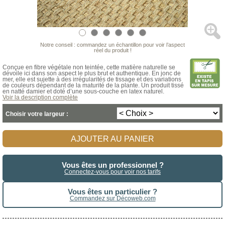
Notre conseil : commandez un échantillon pour voir l’aspect
réel du produit !
Conçue en fibre végétale non teintée, cette matière naturelle se
dévoile ici dans son aspect le plus brut et authentique. En jonc de
mer, elle est sujette à des irrégularités de tissage et des variations
de couleurs dépendant de la maturité de la plante. Un produit tissé
en natté damier et doté d’une sous-couche en latex naturel.
Voir la description complète
Choisir votre largeur :
AJOUTER AU PANIER
Vous êtes un professionnel ?
Connectez-vous pour voir nos tarifs
Vous êtes un particulier ?
Commandez sur Décoweb.com