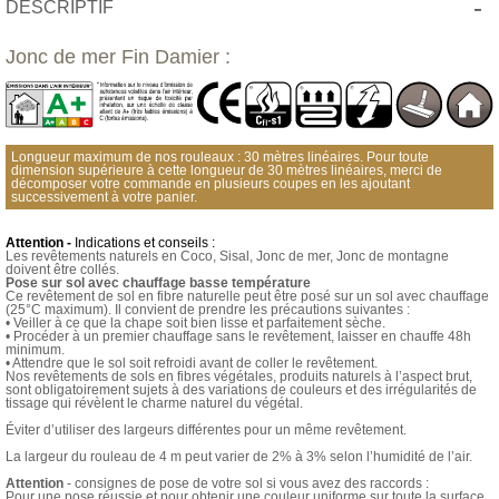
-
DESCRIPTIF
Jonc de mer Fin Damier :
Longueur maximum de nos rouleaux : 30 mètres linéaires. Pour toute
dimension supérieure à cette longueur de 30 mètres linéaires, merci de
décomposer votre commande en plusieurs coupes en les ajoutant
successivement à votre panier.
Attention -
Indications et conseils :
Les revêtements naturels en Coco, Sisal, Jonc de mer, Jonc de montagne
doivent être collés.
Pose sur sol avec chauffage basse température
Ce revêtement de sol en fibre naturelle peut être posé sur un sol avec chauffage
(25°C maximum). Il convient de prendre les précautions suivantes :
• Veiller à ce que la chape soit bien lisse et parfaitement sèche.
• Procéder à un premier chauffage sans le revêtement, laisser en chauffe 48h
minimum.
• Attendre que le sol soit refroidi avant de coller le revêtement.
Nos revêtements de sols en fibres végétales, produits naturels à l’aspect brut,
sont obligatoirement sujets à des variations de couleurs et des irrégularités de
tissage qui révèlent le charme naturel du végétal.
Éviter d’utiliser des largeurs différentes pour un même revêtement.
La largeur du rouleau de 4 m peut varier de 2% à 3% selon l’humidité de l’air.
Attention
- consignes de pose de votre sol si vous avez des raccords :
Pour une pose réussie et pour obtenir une couleur uniforme sur toute la surface,