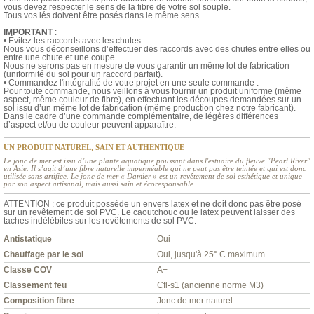
vous devez respecter le sens de la fibre de votre sol souple.
Tous vos lés doivent être posés dans le même sens.
IMPORTANT
:
• Évitez les raccords avec les chutes :
Nous vous déconseillons d’effectuer des raccords avec des chutes entre elles ou
entre une chute et une coupe.
Nous ne serons pas en mesure de vous garantir un même lot de fabrication
(uniformité du sol pour un raccord parfait).
• Commandez l'intégralité de votre projet en une seule commande :
Pour toute commande, nous veillons à vous fournir un produit uniforme (même
aspect, même couleur de fibre), en effectuant les découpes demandées sur un
sol issu d’un même lot de fabrication (même production chez notre fabricant).
Dans le cadre d’une commande complémentaire, de légères différences
d’aspect et/ou de couleur peuvent apparaître.
UN PRODUIT NATUREL, SAIN ET AUTHENTIQUE
Le jonc de mer est issu d’une plante aquatique poussant dans l'estuaire du fleuve "Pearl River"
en Asie. Il s’agit d’une fibre naturelle imperméable qui ne peut pas être teintée et qui est donc
utilisée sans artifice. Le jonc de mer « Damier » est un revêtement de sol esthétique et unique
par son aspect artisanal, mais aussi sain et écoresponsable.
ATTENTION : ce produit possède un envers latex et ne doit donc pas être posé
sur un revêtement de sol PVC. Le caoutchouc ou le latex peuvent laisser des
taches indélébiles sur les revêtements de sol PVC.
Antistatique
Oui
Chauffage par le sol
Oui, jusqu'à 25° C maximum
Classe COV
A+
Classement feu
Cfl-s1 (ancienne norme M3)
Composition fibre
Jonc de mer naturel