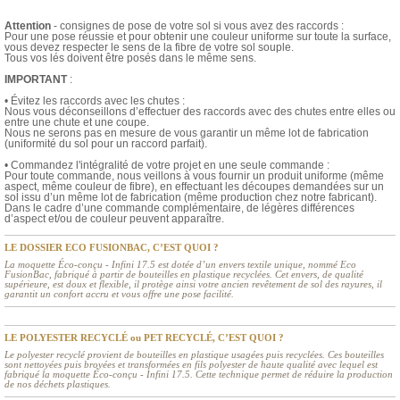
Attention
- consignes de pose de votre sol si vous avez des raccords :
Pour une pose réussie et pour obtenir une couleur uniforme sur toute la surface,
vous devez respecter le sens de la fibre de votre sol souple.
Tous vos lés doivent être posés dans le même sens.
IMPORTANT
:
• Évitez les raccords avec les chutes :
Nous vous déconseillons d’effectuer des raccords avec des chutes entre elles ou
entre une chute et une coupe.
Nous ne serons pas en mesure de vous garantir un même lot de fabrication
(uniformité du sol pour un raccord parfait).
• Commandez l'intégralité de votre projet en une seule commande :
Pour toute commande, nous veillons à vous fournir un produit uniforme (même
aspect, même couleur de fibre), en effectuant les découpes demandées sur un
sol issu d’un même lot de fabrication (même production chez notre fabricant).
Dans le cadre d’une commande complémentaire, de légères différences
d’aspect et/ou de couleur peuvent apparaître.
LE DOSSIER ECO FUSIONBAC, C’EST QUOI ?
La moquette Éco-conçu - Infini 17.5 est dotée d’un envers textile unique, nommé Eco
FusionBac, fabriqué à partir de bouteilles en plastique recyclées. Cet envers, de qualité
supérieure, est doux et flexible, il protège ainsi votre ancien revêtement de sol des rayures, il
garantit un confort accru et vous offre une pose facilité.
LE POLYESTER RECYCLÉ ou PET RECYCLÉ, C’EST QUOI ?
Le polyester recyclé provient de bouteilles en plastique usagées puis recyclées. Ces bouteilles
sont nettoyées puis broyées et transformées en fils polyester de haute qualité avec lequel est
fabriqué la moquette Éco-conçu - Infini 17.5. Cette technique permet de réduire la production
de nos déchets plastiques.