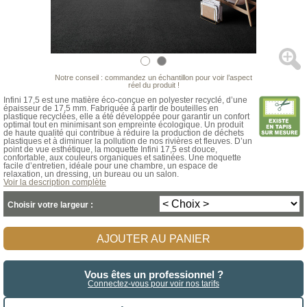
Notre conseil : commandez un échantillon pour voir l’aspect
réel du produit !
Infini 17,5 est une matière éco-conçue en polyester recyclé, d’une
épaisseur de 17,5 mm. Fabriquée à partir de bouteilles en
plastique recyclées, elle a été développée pour garantir un confort
optimal tout en minimisant son empreinte écologique. Un produit
de haute qualité qui contribue à réduire la production de déchets
plastiques et à diminuer la pollution de nos rivières et fleuves. D’un
point de vue esthétique, la moquette Infini 17,5 est douce,
confortable, aux couleurs organiques et satinées. Une moquette
facile d’entretien, idéale pour une chambre, un espace de
relaxation, un dressing, un bureau ou un salon.
Voir la description complète
Choisir votre largeur :
AJOUTER AU PANIER
Vous êtes un professionnel ?
Connectez-vous pour voir nos tarifs