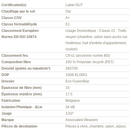
Certification(s)
Label GUT
Chauffage par le sol
Oui
Classe COV
A+
Classe formaldéhyde
E1
Classement Européen
Usage Domestique - Classe 22 : Trafic
Norme EN ISO 10874
moyen (chambre, salon sans accès sur
l'extérieur, hall d'entrée d'appartement,
couloir)
Classement feu
Cfl-s1 (ancienne norme M3)
Composition fibre
100 % Polyester recyclé (PET)
Densité (points ou nœuds/m²)
260700
DOP
1008-EL0001
Dossier
Eco FusionBac
Épaisseur de fibre (mm)
15
Épaisseur matière (mm)
17,5
Fabrication
Belgique
Isolation Phonique - ΔLw
34 dB
Jauge
1/10"
Marque
Associated Weavers
Pièces de destination
Pièces à vivre, chambre, salon, séjour,