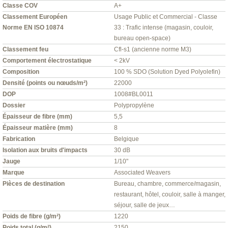
Classe COV
A+
Classement Européen
Usage Public et Commercial - Classe
Norme EN ISO 10874
33 : Trafic intense (magasin, couloir,
bureau open-space)
Classement feu
Cfl-s1 (ancienne norme M3)
Comportement électrostatique
< 2kV
Composition
100 % SDO (Solution Dyed Polyolefin)
Densité (points ou nœuds/m²)
22000
DOP
1008#BL0011
Dossier
Polypropylène
Épaisseur de fibre (mm)
5,5
Épaisseur matière (mm)
8
Fabrication
Belgique
Isolation aux bruits d'impacts
30 dB
Jauge
1/10"
Marque
Associated Weavers
Pièces de destination
Bureau, chambre, commerce/magasin,
restaurant, hôtel, couloir, salle à manger,
séjour, salle de jeux…
Poids de fibre (g/m²)
1220
Poids total (g/m²)
2150