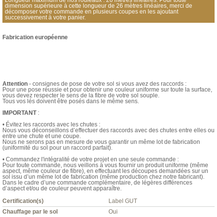
dimension supérieure à cette longueur de 26 mètres linéaires, merci de
décomposer votre commande en plusieurs coupes en les ajoutant
successivement à votre panier.
Fabrication européenne
Attention
- consignes de pose de votre sol si vous avez des raccords :
Pour une pose réussie et pour obtenir une couleur uniforme sur toute la surface,
vous devez respecter le sens de la fibre de votre sol souple.
Tous vos lés doivent être posés dans le même sens.
IMPORTANT
:
• Évitez les raccords avec les chutes :
Nous vous déconseillons d’effectuer des raccords avec des chutes entre elles ou
entre une chute et une coupe.
Nous ne serons pas en mesure de vous garantir un même lot de fabrication
(uniformité du sol pour un raccord parfait).
• Commandez l'intégralité de votre projet en une seule commande :
Pour toute commande, nous veillons à vous fournir un produit uniforme (même
aspect, même couleur de fibre), en effectuant les découpes demandées sur un
sol issu d’un même lot de fabrication (même production chez notre fabricant).
Dans le cadre d’une commande complémentaire, de légères différences
d’aspect et/ou de couleur peuvent apparaître.
Certification(s)
Label GUT
Chauffage par le sol
Oui