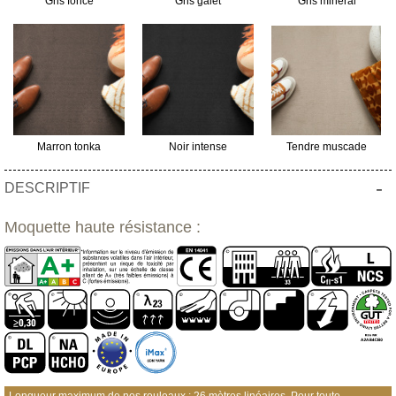
Gris foncé
Gris galet
Gris minéral
Marron tonka
Noir intense
Tendre muscade
-
DESCRIPTIF
Moquette haute résistance :
Longueur maximum de nos rouleaux : 26 mètres linéaires. Pour toute