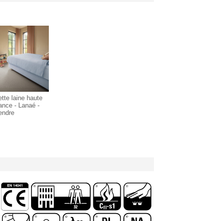
tte laine haute
ance - Lanaé -
endre