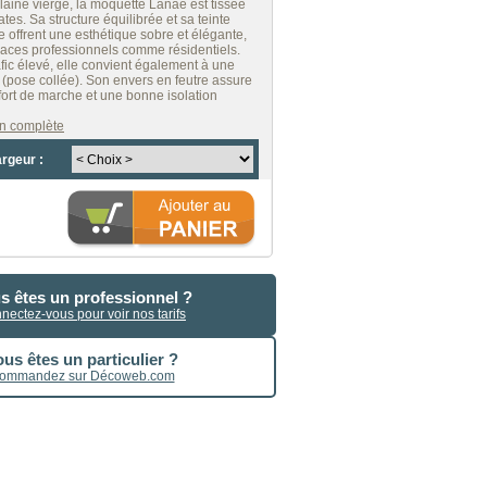
aine vierge, la moquette Lanaé est tissée
tes. Sa structure équilibrée et sa teinte
 offrent une esthétique sobre et élégante,
aces professionnels comme résidentiels.
afic élevé, elle convient également à une
 (pose collée). Son envers en feutre assure
fort de marche et une bonne isolation
ion complète
argeur :
s êtes un professionnel ?
nectez-vous pour voir nos tarifs
us êtes un particulier ?
ommandez sur Décoweb.com