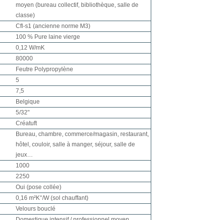
moyen (bureau collectif, bibliothèque, salle de
classe)
Cfl-s1 (ancienne norme M3)
100 % Pure laine vierge
0,12 W/mK
80000
Feutre Polypropylène
5
7,5
Belgique
5/32"
Créatuft
Bureau, chambre, commerce/magasin, restaurant,
hôtel, couloir, salle à manger, séjour, salle de
jeux…
1000
2250
Oui (pose collée)
0,16 m²K°/W (sol chauffant)
Velours bouclé
Domestique intensif / professionnel moyen