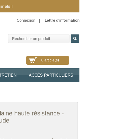
nnels !
Connexion
|
Lettre d'information
0 article(s)
TRETIEN
ACCÈS PARTICULIERS
aine haute résistance -
ude