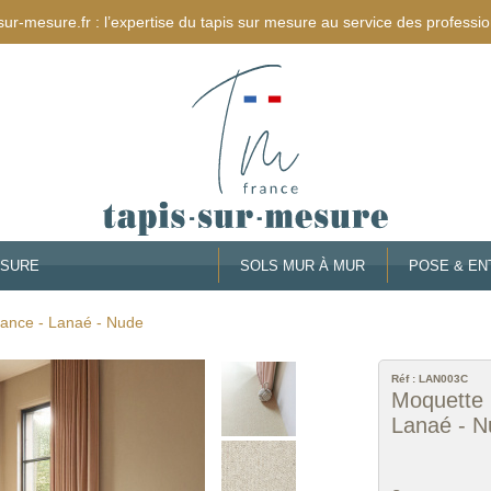
sur-mesure.fr : l’expertise du tapis sur mesure au service des professio
ESURE
SOLS MUR À MUR
POSE & EN
tance - Lanaé - Nude
Réf :
LAN003C
Moquette l
Lanaé - N