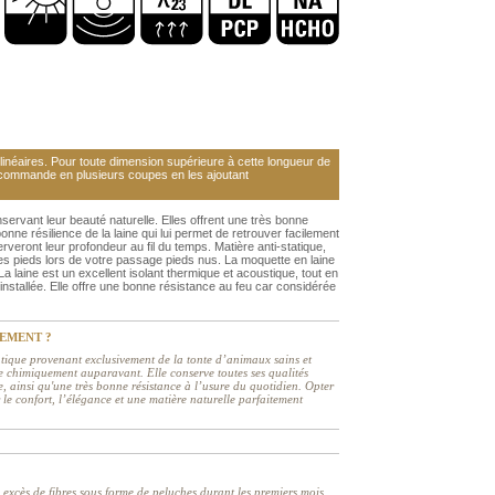
néaires. Pour toute dimension supérieure à cette longueur de
 commande en plusieurs coupes en les ajoutant
nservant leur beauté naturelle. Elles offrent une très bonne
onne résilience de la laine qui lui permet de retrouver facilement
veront leur profondeur au fil du temps. Matière anti-statique,
es pieds lors de votre passage pieds nus. La moquette en laine
a laine est un excellent isolant thermique et acoustique, tout en
t installée. Elle offre une bonne résistance au feu car considérée
TEMENT ?
entique provenant exclusivement de la tonte d’animaux sains et
itée chimiquement auparavant. Elle conserve toutes ses qualités
ue, ainsi qu'une très bonne résistance à l’usure du quotidien. Opter
 le confort, l’élégance et une matière naturelle parfaitement
n excès de fibres sous forme de peluches durant les premiers mois