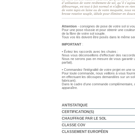
d’utilisation de votre revêtement de sol, qu’il s’ag
débourrage, est tout à fait normal et n'affecte en rien
de votre tapis en laine ou de votre moquette, nous 
brosse rotative souple, idéale pour éliminer en douce
Attention
- consignes de pose de votre sol si vo
Pour une pose réussie et pour obtenir une couleur
de la fibre de votre sol souple.
Tous vos lés doivent être posés dans le même se
IMPORTANT
:
• Évitez les raccords avec les chutes :
Nous vous déconseillons d’effectuer des raccords
Nous ne serons pas en mesure de vous garantir un
parfait).
• Commandez l'intégralité de votre projet en une
Pour toute commande, nous veillons à vous fourni
en effectuant les découpes demandées sur un sol 
fabricant).
Dans le cadre d’une commande complémentaire, de
apparaître.
ANTISTATIQUE
CERTIFICATION(S)
CHAUFFAGE PAR LE SOL
CLASSE COV
CLASSEMENT EUROPÉEN