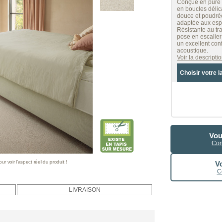
Conçue en pure l
en boucles délica
douce et poudrée
adaptée aux esp
Résistante au tr
pose en escalier
un excellent con
acoustique.
Voir la descript
Choisir votre l
Vou
Con
 voir l’aspect réel du produit !
Vo
C
LIVRAISON