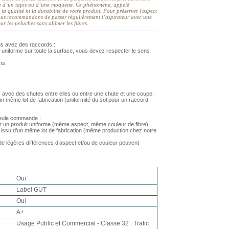
isse d’un tapis ou d’une moquette. Ce phénomène, appelé
 la qualité ni la durabilité de votre produit. Pour préserver l'aspect
vous recommandons de passer régulièrement l’aspirateur avec une
ur les peluches sans abîmer les fibres.
us avez des raccords :
 uniforme sur toute la surface, vous devez respecter le sens
ns.
 avec des chutes entre elles ou entre une chute et une coupe.
 même lot de fabrication (uniformité du sol pour un raccord
 seule commande :
r un produit uniforme (même aspect, même couleur de fibre),
issu d’un même lot de fabrication (même production chez notre
 légères différences d’aspect et/ou de couleur peuvent
Oui
Label GUT
Oui
A+
Usage Public et Commercial - Classe 32 : Trafic