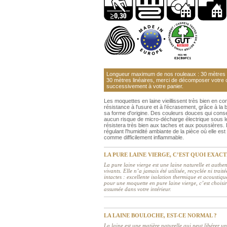
Longueur maximum de nos rouleaux : 30 mètres li
30 mètres linéaires, merci de décomposer votre
successivement à votre panier.
Les moquettes en laine vieillissent très bien en co
résistance à l'usure et à l’écrasement, grâce à la b
sa forme d'origine. Des couleurs douces qui conser
aucun risque de micro-décharge électrique sous l
résistera très bien aux taches et aux poussières. L
régulant l'humidité ambiante de la pièce où elle es
comme difficilement inflammable.
LA PURE LAINE VIERGE, C’EST QUOI EXAC
La pure laine vierge est une laine naturelle et auth
vivants. Elle n’a jamais été utilisée, recyclée ni tra
intactes : excellente isolation thermique et acoustiq
pour une moquette en pure laine vierge, c’est choisir
assumée dans votre intérieur.
LA LAINE BOULOCHE, EST-CE NORMAL ?
La laine est une matière naturelle qui peut libérer u