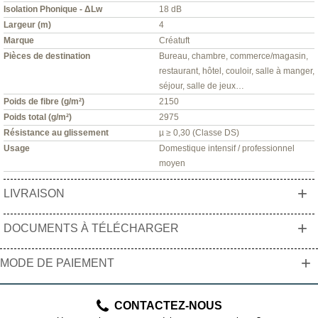
Isolation Phonique - ΔLw
18 dB
Largeur (m)
4
Marque
Créatuft
Pièces de destination
Bureau, chambre, commerce/magasin,
restaurant, hôtel, couloir, salle à manger,
séjour, salle de jeux…
Poids de fibre (g/m²)
2150
Poids total (g/m²)
2975
Résistance au glissement
µ ≥ 0,30 (Classe DS)
Usage
Domestique intensif / professionnel
moyen
+
LIVRAISON
+
DOCUMENTS À TÉLÉCHARGER
+
MODE DE PAIEMENT
CONTACTEZ-NOUS