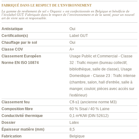
FABRIQUÉ DANS LE RESPECT DE L’ENVIRONNEMENT
La gamme de revêtement de sol « Organic » est confectionnée en Belgique et bénéficie de
l’écolabel GUT. Fabriquée dans le respect de l’environnement et de la santé, pour un nouvel
art de vivre sain et responsable.
Antistatique
Oui
Certification(s)
Label GUT
Chauffage par le sol
Oui
Classe COV
A+
Classement Européen
Usage Public et Commercial - Classe
Norme EN ISO 10874
32 : Trafic moyen (bureau collectif,
bibliothèque, salle de classe), Usage
Domestique - Classe 23 : Trafic intense
(chambre, salon, hall d'entrée, salle à
manger, couloir, pièces avec accès sur
l'extérieur)
Classement feu
Cfl-s1 (ancienne norme M3)
Composition fibre
60 % Sisal / 40 % Laine
Conductivité thermique
0,1 m²K/W (DIN 52612)
Dossier
Latex
Épaisseur matière (mm)
8,5
Fabrication
Belgique