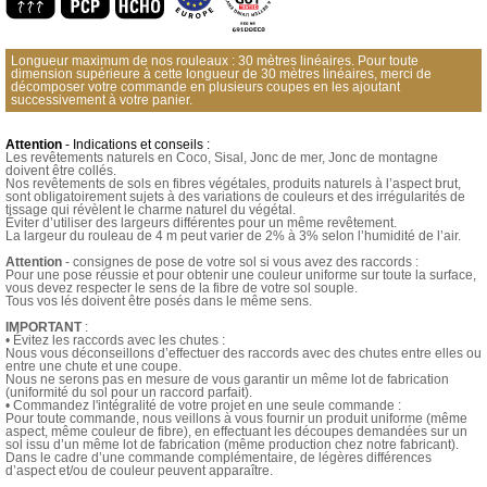
Longueur maximum de nos rouleaux : 30 mètres linéaires. Pour toute
dimension supérieure à cette longueur de 30 mètres linéaires, merci de
décomposer votre commande en plusieurs coupes en les ajoutant
successivement à votre panier.
Attention
- Indications et conseils :
Les revêtements naturels en Coco, Sisal, Jonc de mer, Jonc de montagne
doivent être collés.
Nos revêtements de sols en fibres végétales, produits naturels à l’aspect brut,
sont obligatoirement sujets à des variations de couleurs et des irrégularités de
tissage qui révèlent le charme naturel du végétal.
Éviter d’utiliser des largeurs différentes pour un même revêtement.
La largeur du rouleau de 4 m peut varier de 2% à 3% selon l’humidité de l’air.
Attention
- consignes de pose de votre sol si vous avez des raccords :
Pour une pose réussie et pour obtenir une couleur uniforme sur toute la surface,
vous devez respecter le sens de la fibre de votre sol souple.
Tous vos lés doivent être posés dans le même sens.
IMPORTANT
:
• Évitez les raccords avec les chutes :
Nous vous déconseillons d’effectuer des raccords avec des chutes entre elles ou
entre une chute et une coupe.
Nous ne serons pas en mesure de vous garantir un même lot de fabrication
(uniformité du sol pour un raccord parfait).
• Commandez l'intégralité de votre projet en une seule commande :
Pour toute commande, nous veillons à vous fournir un produit uniforme (même
aspect, même couleur de fibre), en effectuant les découpes demandées sur un
sol issu d’un même lot de fabrication (même production chez notre fabricant).
Dans le cadre d’une commande complémentaire, de légères différences
d’aspect et/ou de couleur peuvent apparaître.