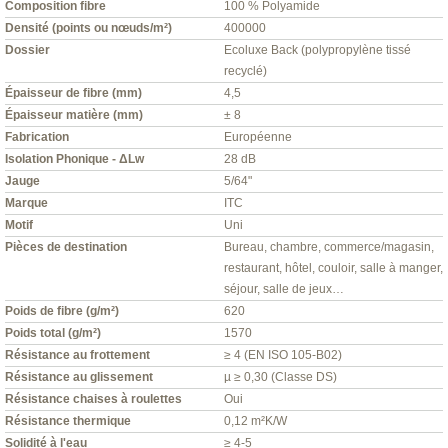
Composition fibre
100 % Polyamide
Densité (points ou nœuds/m²)
400000
Dossier
Ecoluxe Back (polypropylène tissé
recyclé)
Épaisseur de fibre (mm)
4,5
Épaisseur matière (mm)
± 8
Fabrication
Européenne
Isolation Phonique - ΔLw
28 dB
Jauge
5/64"
Marque
ITC
Motif
Uni
Pièces de destination
Bureau, chambre, commerce/magasin,
restaurant, hôtel, couloir, salle à manger,
séjour, salle de jeux…
Poids de fibre (g/m²)
620
Poids total (g/m²)
1570
Résistance au frottement
≥ 4 (EN ISO 105-B02)
Résistance au glissement
µ ≥ 0,30 (Classe DS)
Résistance chaises à roulettes
Oui
Résistance thermique
0,12 m²K/W
Solidité à l'eau
≥ 4-5