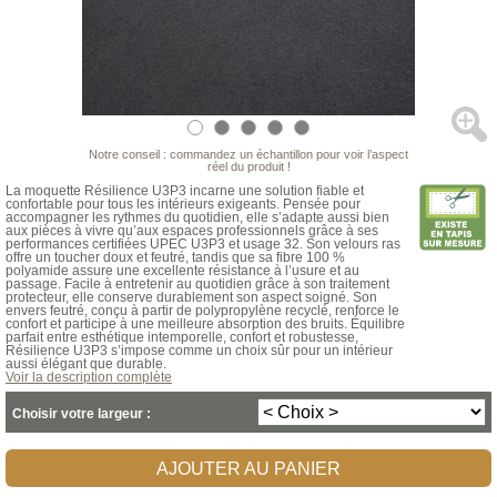
Notre conseil : commandez un échantillon pour voir l’aspect
réel du produit !
La moquette Résilience U3P3 incarne une solution fiable et
confortable pour tous les intérieurs exigeants. Pensée pour
accompagner les rythmes du quotidien, elle s’adapte aussi bien
aux pièces à vivre qu’aux espaces professionnels grâce à ses
performances certifiées UPEC U3P3 et usage 32. Son velours ras
offre un toucher doux et feutré, tandis que sa fibre 100 %
polyamide assure une excellente résistance à l’usure et au
passage. Facile à entretenir au quotidien grâce à son traitement
protecteur, elle conserve durablement son aspect soigné. Son
envers feutré, conçu à partir de polypropylène recyclé, renforce le
confort et participe à une meilleure absorption des bruits. Équilibre
parfait entre esthétique intemporelle, confort et robustesse,
Résilience U3P3 s’impose comme un choix sûr pour un intérieur
aussi élégant que durable.
Voir la description complète
Choisir votre largeur :
AJOUTER AU PANIER