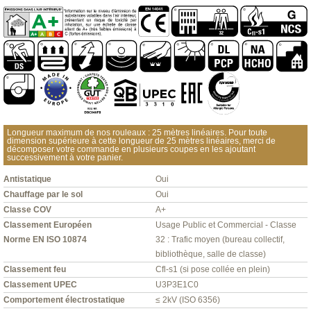
Longueur maximum de nos rouleaux : 25 mètres linéaires. Pour toute
dimension supérieure à cette longueur de 25 mètres linéaires, merci de
décomposer votre commande en plusieurs coupes en les ajoutant
successivement à votre panier.
Antistatique
Oui
Chauffage par le sol
Oui
Classe COV
A+
Classement Européen
Usage Public et Commercial - Classe
Norme EN ISO 10874
32 : Trafic moyen (bureau collectif,
bibliothèque, salle de classe)
Classement feu
Cfl-s1 (si pose collée en plein)
Classement UPEC
U3P3E1C0
Comportement électrostatique
≤ 2kV (ISO 6356)