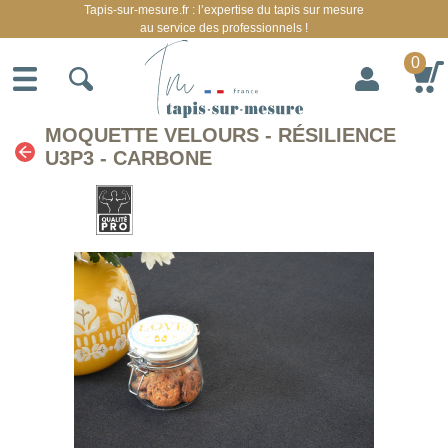
Tapis-sur-mesure.fr : l’expertise du tapis sur mesure
au service des professionnels !
0
MOQUETTE VELOURS - RÉSILIENCE
U3P3 - CARBONE