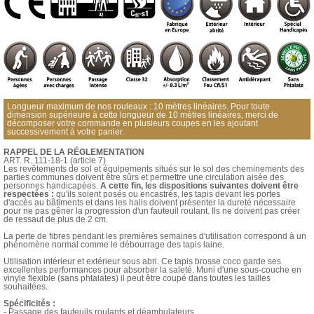
Longueur maximum de nos rouleaux : 10 mètres linéaires. Pour toute
dimension supérieure à cette longueur de 10 mètres linéaires, merci de
décomposer votre commande en plusieurs coupes en les ajoutant
successivement à votre panier.
RAPPEL DE LA RÉGLEMENTATION
ART. R. 111-18-1 (article 7)
Les revêtements de sol et équipements situés sur le sol des cheminements des
parties communes doivent être sûrs et permettre une circulation aisée des
personnes handicapées.
A cette fin, les dispositions suivantes doivent être
respectées :
qu'ils soient posés ou encastrés, les tapis devant les portes
d'accès au bâtiments et dans les halls doivent présenter la dureté nécessaire
pour ne pas gêner la progression d'un fauteuil roulant. Ils ne doivent pas créer
de ressaut de plus de 2 cm.
La perte de fibres pendant les premières semaines d'utilisation correspond à un
phénomène normal comme le débourrage des tapis laine.
Utilisation intérieur et extérieur sous abri. Ce tapis brosse coco garde ses
excellentes performances pour absorber la saleté. Muni d'une sous-couche en
vinyle flexible (sans phtalates) il peut être coupé dans toutes les tailles
souhaitées.
Spécificités :
- Passage des fauteuils roulants et déambulateurs