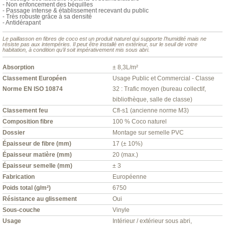
- Non enfoncement des béquilles
- Passage intense & établissement recevant du public
- Très robuste grâce à sa densité
- Antidérapant
Le paillasson en fibres de coco est un produit naturel qui supporte l’humidité mais ne
résiste pas aux intempéries. Il peut être installé en extérieur, sur le seuil de votre
habitation, à condition qu’il soit impérativement mis sous abri.
Absorption
± 8,3L/m²
Classement Européen
Usage Public et Commercial - Classe
Norme EN ISO 10874
32 : Trafic moyen (bureau collectif,
bibliothèque, salle de classe)
Classement feu
Cfl-s1 (ancienne norme M3)
Composition fibre
100 % Coco naturel
Dossier
Montage sur semelle PVC
Épaisseur de fibre (mm)
17 (± 10%)
Épaisseur matière (mm)
20 (max.)
Épaisseur semelle (mm)
± 3
Fabrication
Européenne
Poids total (g/m²)
6750
Résistance au glissement
Oui
Sous-couche
Vinyle
Usage
Intérieur / extérieur sous abri,