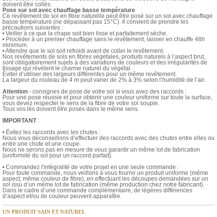
doivent être collés.
Pose sur sol avec chauffage basse température
Ce revêtement de sol en fibre naturelle peut être posé sur un sol avec chauffage
basse température (ne dépassant pas 15°C). Il convient de prendre les
précautions suivantes :
• Veiller à ce que la chape soit bien lisse et parfaitement sèche.
• Procéder à un premier chauffage sans le revêtement, laisser en chauffe 48h
minimum.
• Attendre que le sol soit refroidi avant de coller le revêtement.
Nos revêtements de sols en fibres végétales, produits naturels à l’aspect brut,
sont obligatoirement sujets à des variations de couleurs et des irrégularités de
tissage qui révèlent le charme naturel du végétal.
Éviter d’utiliser des largeurs différentes pour un même revêtement.
La largeur du rouleau de 4 m peut varier de 2% à 3% selon l’humidité de l’air.
Attention
- consignes de pose de votre sol si vous avez des raccords :
Pour une pose réussie et pour obtenir une couleur uniforme sur toute la surface,
vous devez respecter le sens de la fibre de votre sol souple.
Tous vos lés doivent être posés dans le même sens.
IMPORTANT
:
• Évitez les raccords avec les chutes :
Nous vous déconseillons d’effectuer des raccords avec des chutes entre elles ou
entre une chute et une coupe.
Nous ne serons pas en mesure de vous garantir un même lot de fabrication
(uniformité du sol pour un raccord parfait).
• Commandez l'intégralité de votre projet en une seule commande :
Pour toute commande, nous veillons à vous fournir un produit uniforme (même
aspect, même couleur de fibre), en effectuant les découpes demandées sur un
sol issu d’un même lot de fabrication (même production chez notre fabricant).
Dans le cadre d’une commande complémentaire, de légères différences
d’aspect et/ou de couleur peuvent apparaître.
UN PRODUIT SAIN ET NATUREL