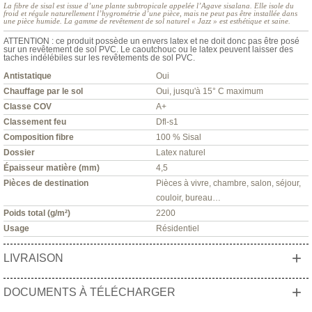
La fibre de sisal est issue d’une plante subtropicale appelée l’Agave sisalana. Elle isole du
froid et régule naturellement l’hygrométrie d’une pièce, mais ne peut pas être installée dans
une pièce humide. La gamme de revêtement de sol naturel « Jazz » est esthétique et saine.
ATTENTION : ce produit possède un envers latex et ne doit donc pas être posé
sur un revêtement de sol PVC. Le caoutchouc ou le latex peuvent laisser des
taches indélébiles sur les revêtements de sol PVC.
Antistatique
Oui
Chauffage par le sol
Oui, jusqu'à 15° C maximum
Classe COV
A+
Classement feu
Dfl-s1
Composition fibre
100 % Sisal
Dossier
Latex naturel
Épaisseur matière (mm)
4,5
Pièces de destination
Pièces à vivre, chambre, salon, séjour,
couloir, bureau…
Poids total (g/m²)
2200
Usage
Résidentiel
+
LIVRAISON
+
DOCUMENTS À TÉLÉCHARGER