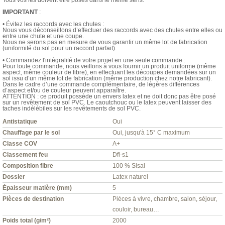
Tous vos lés doivent être posés dans le même sens.
IMPORTANT
:
• Évitez les raccords avec les chutes :
Nous vous déconseillons d’effectuer des raccords avec des chutes entre elles ou
entre une chute et une coupe.
Nous ne serons pas en mesure de vous garantir un même lot de fabrication
(uniformité du sol pour un raccord parfait).
• Commandez l'intégralité de votre projet en une seule commande :
Pour toute commande, nous veillons à vous fournir un produit uniforme (même
aspect, même couleur de fibre), en effectuant les découpes demandées sur un
sol issu d’un même lot de fabrication (même production chez notre fabricant).
Dans le cadre d’une commande complémentaire, de légères différences
d’aspect et/ou de couleur peuvent apparaître.
ATTENTION : ce produit possède un envers latex et ne doit donc pas être posé
sur un revêtement de sol PVC. Le caoutchouc ou le latex peuvent laisser des
taches indélébiles sur les revêtements de sol PVC.
Antistatique
Oui
Chauffage par le sol
Oui, jusqu'à 15° C maximum
Classe COV
A+
Classement feu
Dfl-s1
Composition fibre
100 % Sisal
Dossier
Latex naturel
Épaisseur matière (mm)
5
Pièces de destination
Pièces à vivre, chambre, salon, séjour,
couloir, bureau…
Poids total (g/m²)
2000