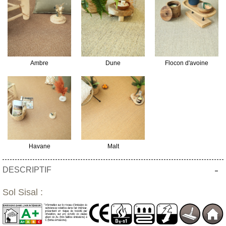
Ambre
Dune
Flocon d'avoine
Havane
Malt
-
DESCRIPTIF
Sol Sisal :