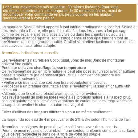
Longueur maximum de nos rouleaux : 30 mètres linéaires. Pour toute
dimension supérieure à cette longueur de 30 mètres linéaires, merci de
décomposer votre commande en plusieurs coupes en les ajoutant
successivement à votre panier.
La moquette Sisal Crafted apporte à tout intérieur raffinement et confort. Solide et
très résistante à l'usure, elle peut être utilisée dans les zones à fort passage
comme les escaliers et les pièces à vivre ou dans les chambres d'adultes.
Antistatique et antidérapante, son tissage dense et son épaisseur en font un
revêtement de sol de grande qualité. Crafted s'entretient facilement et se nettoie
à sec avec un aspirateur adapté.
Attention -
Indications et conseils :
Les revêtements naturels en Coco, Sisal, Jonc de mer, Jonc de montagne
doivent être collés.
Pose sur sol avec chauffage basse température
Ce revêtement de sol en fibre naturelle peut être posé sur un sol avec chauffage
basse température (ne dépassant pas 15°C). Il convient de prendre les
précautions suivantes :
• Veiller à ce que la chape soit bien lisse et parfaitement sèche.
• Procéder à un premier chauffage sans le revêtement, laisser en chauffe 48h
minimum.
• Attendre que le sol soit refroidi avant de coller le revêtement.
Nos revêtements de sols en fibres végétales, produits naturels à l’aspect brut,
sont obligatoirement sujets à des variations de couleurs et des irrégularités de
tissage qui révèlent le charme naturel du végétal.
Éviter d’utiliser des largeurs différentes pour un même revêtement.
La largeur du rouleau de 4 m peut varier de 2% à 3% selon l’humidité de l’air.
Attention
- consignes de pose de votre sol si vous avez des raccords :
Pour une pose réussie et pour obtenir une couleur uniforme sur toute la surface,
vous devez respecter le sens de la fibre de votre sol souple.