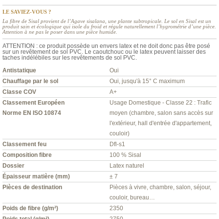
LE SAVIEZ-VOUS ?
La fibre de Sisal provient de l’Agave sisalana, une plante subtropicale. Le sol en Sisal est un
produit sain et écologique qui isole du froid et régule naturellement l’hygrométrie d’une pièce.
Attention à ne pas le poser dans une pièce humide.
ATTENTION : ce produit possède un envers latex et ne doit donc pas être posé
sur un revêtement de sol PVC. Le caoutchouc ou le latex peuvent laisser des
taches indélébiles sur les revêtements de sol PVC.
Antistatique
Oui
Chauffage par le sol
Oui, jusqu'à 15° C maximum
Classe COV
A+
Classement Européen
Usage Domestique - Classe 22 : Trafic
Norme EN ISO 10874
moyen (chambre, salon sans accès sur
l'extérieur, hall d'entrée d'appartement,
couloir)
Classement feu
Dfl-s1
Composition fibre
100 % Sisal
Dossier
Latex naturel
Épaisseur matière (mm)
± 7
Pièces de destination
Pièces à vivre, chambre, salon, séjour,
couloir, bureau…
Poids de fibre (g/m²)
2350
Poids total (g/m²)
2750