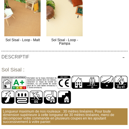
Sol Sisal - Loop - Malt
Sol Sisal - Loop -
Pampa
-
DESCRIPTIF
Sol Sisal :
Longueur maximum de nos rouleaux : 30 mètres linéaires. Pour toute
dimension supérieure à cette longueur de 30 mètres linéaires, merci de
décomposer votre commande en plusieurs coupes en les ajoutant
successivement à votre panier.