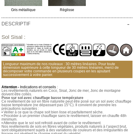
Gris métallique
Réglisse
-
DESCRIPTIF
Sol Sisal :
Longueur maximum de nos rouleaux : 30 mètres linéaires. Pour toute
dimension supérieure à cette longueur de 30 mètres linéaires, merci de
décomposer votre commande en plusieurs coupes en les ajoutant
successivement à votre panier.
Attention -
Indications et conseils :
Les revêtements naturels en Coco, Sisal, Jonc de mer, Jonc de montagne
doivent être collés.
Pose sur sol avec chauffage basse température
Ce revêtement de sol en fibre naturelle peut être posé sur un sol avec chauffage
basse température (ne dépassant pas 15°C). Il convient de prendre les
précautions suivantes :
• Veiller à ce que la chape soit bien lisse et parfaitement sèche.
• Procéder à un premier chauffage sans le revêtement, laisser en chauffe 48h
minimum.
• Attendre que le sol soit refroidi avant de coller le revêtement.
Nos revêtements de sols en fibres végétales, produits naturels à l’aspect brut,
sont obligatoirement sujets à des variations de couleurs et des irrégularités de
tissage qui révèlent le charme naturel du végétal.