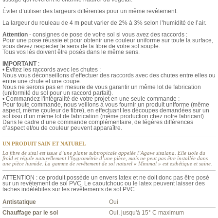
Éviter d’utiliser des largeurs différentes pour un même revêtement.
La largeur du rouleau de 4 m peut varier de 2% à 3% selon l’humidité de l’air.
Attention
- consignes de pose de votre sol si vous avez des raccords :
Pour une pose réussie et pour obtenir une couleur uniforme sur toute la surface,
vous devez respecter le sens de la fibre de votre sol souple.
Tous vos lés doivent être posés dans le même sens.
IMPORTANT
:
• Évitez les raccords avec les chutes :
Nous vous déconseillons d’effectuer des raccords avec des chutes entre elles ou
entre une chute et une coupe.
Nous ne serons pas en mesure de vous garantir un même lot de fabrication
(uniformité du sol pour un raccord parfait).
• Commandez l'intégralité de votre projet en une seule commande :
Pour toute commande, nous veillons à vous fournir un produit uniforme (même
aspect, même couleur de fibre), en effectuant les découpes demandées sur un
sol issu d’un même lot de fabrication (même production chez notre fabricant).
Dans le cadre d’une commande complémentaire, de légères différences
d’aspect et/ou de couleur peuvent apparaître.
UN PRODUIT SAIN ET NATUREL
La fibre de sisal est issue d’une plante subtropicale appelée l’Agave sisalana. Elle isole du
froid et régule naturellement l’hygrométrie d’une pièce, mais ne peut pas être installée dans
une pièce humide. La gamme de revêtement de sol naturel « Minimal » est esthétique et saine.
ATTENTION : ce produit possède un envers latex et ne doit donc pas être posé
sur un revêtement de sol PVC. Le caoutchouc ou le latex peuvent laisser des
taches indélébiles sur les revêtements de sol PVC.
Antistatique
Oui
Chauffage par le sol
Oui, jusqu'à 15° C maximum