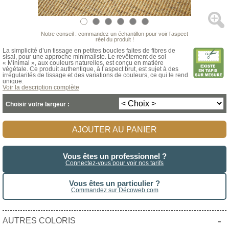
Notre conseil : commandez un échantillon pour voir l’aspect
réel du produit !
La simplicité d’un tissage en petites boucles faites de fibres de
sisal, pour une approche minimaliste. Le revêtement de sol
« Minimal », aux couleurs naturelles, est conçu en matière
végétale. Ce produit authentique, à l’aspect brut, est sujet à des
irrégularités de tissage et des variations de couleurs, ce qui le rend
unique.
Voir la description complète
Choisir votre largeur :
AJOUTER AU PANIER
Vous êtes un professionnel ?
Connectez-vous pour voir nos tarifs
Vous êtes un particulier ?
Commandez sur Décoweb.com
-
AUTRES COLORIS