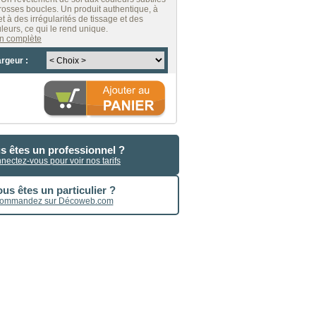
grosses boucles. Un produit authentique, à
jet à des irrégularités de tissage et des
leurs, ce qui le rend unique.
ion complète
argeur :
s êtes un professionnel ?
nectez-vous pour voir nos tarifs
us êtes un particulier ?
ommandez sur Décoweb.com