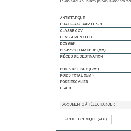
Le caoutchouc ou le latex peuvent laisser des tac
ANTISTATIQUE
CHAUFFAGE PAR LE SOL
CLASSE COV
CLASSEMENT FEU
DOSSIER
ÉPAISSEUR MATIÈRE (MM)
PIÈCES DE DESTINATION
POIDS DE FIBRE (G/M²)
POIDS TOTAL (G/M²)
POSE ESCALIER
USAGE
DOCUMENTS À TÉLÉCHARGER
FICHE TECHNIQUE
(PDF)