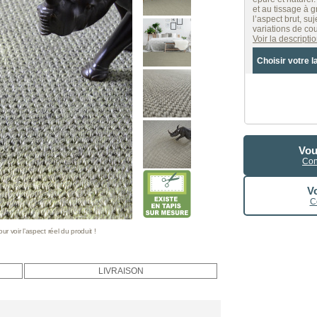
et au tissage à 
l’aspect brut, su
variations de cou
Voir la descript
Choisir votre l
Vou
Con
Vo
C
 voir l’aspect réel du produit !
LIVRAISON