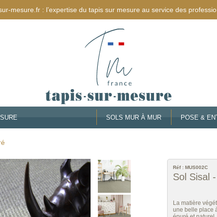
sur-mesure.fr : l’expertise du tapis sur mesure au service des professio
ESURE
SOLS MUR À MUR
POSE & EN
ré
Réf :
MUS002C
Sol Sisal 
La matière végét
une belle place à
épuré et naturel