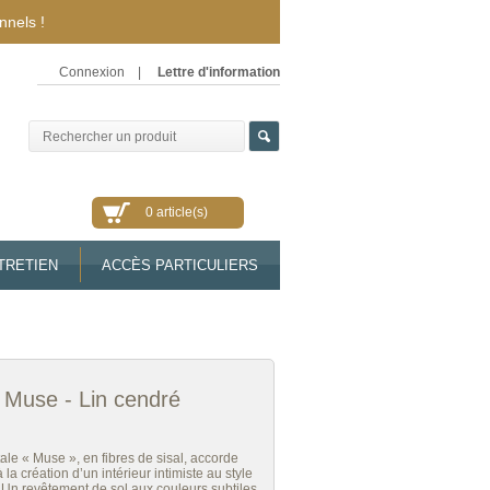
nnels !
Connexion
|
Lettre d'information
0 article(s)
TRETIEN
ACCÈS PARTICULIERS
- Muse - Lin cendré
ale « Muse », en fibres de sisal, accorde
 la création d’un intérieur intimiste au style
. Un revêtement de sol aux couleurs subtiles