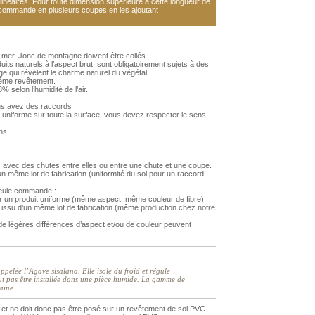
néaires. Pour toute dimension supérieure à cette longueur de
 commande en plusieurs coupes en les ajoutant
 mer, Jonc de montagne doivent être collés.
its naturels à l’aspect brut, sont obligatoirement sujets à des
age qui révèlent le charme naturel du végétal.
 même revêtement.
 selon l’humidité de l’air.
us avez des raccords :
 uniforme sur toute la surface, vous devez respecter le sens
ns.
 avec des chutes entre elles ou entre une chute et une coupe.
 même lot de fabrication (uniformité du sol pour un raccord
 seule commande :
r un produit uniforme (même aspect, même couleur de fibre),
issu d’un même lot de fabrication (même production chez notre
 légères différences d’aspect et/ou de couleur peuvent
appelée l’Agave sisalana. Elle isole du froid et régule
ut pas être installée dans une pièce humide. La gamme de
aine.
et ne doit donc pas être posé sur un revêtement de sol PVC.