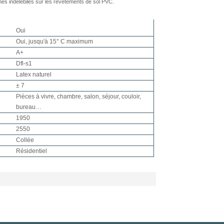
hes indélébiles sur les revêtements de sol PVC.
Oui
Oui, jusqu'à 15° C maximum
A+
Dfl-s1
Latex naturel
± 7
Pièces à vivre, chambre, salon, séjour, couloir,
bureau…
1950
2550
Collée
Résidentiel