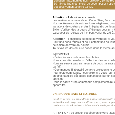
Longueur maximum de nos rouleaux : 30 mètres li
30 mètres linéaires, merci de décomposer votre
successivement à votre panier.
Attention
- Indications et conseils :
Les revêtements naturels en Coco, Sisal, Jonc de
Nos revêtements de sols en fibres végétales, produ
variations de couleurs et des irrégularités de tiss
Éviter d’utiliser des largeurs différentes pour un
La largeur du rouleau de 4 m peut varier de 2% à 3%
Attention
- consignes de pose de votre sol si vo
Pour une pose réussie et pour obtenir une couleur
de la fibre de votre sol souple.
Tous vos lés doivent être posés dans le même se
IMPORTANT
:
• Évitez les raccords avec les chutes :
Nous vous déconseillons d’effectuer des raccords
Nous ne serons pas en mesure de vous garantir un
parfait).
• Commandez l'intégralité de votre projet en une
Pour toute commande, nous veillons à vous fourni
en effectuant les découpes demandées sur un sol 
fabricant).
Dans le cadre d’une commande complémentaire, de
apparaître.
UN PRODUIT SAIN ET NATUREL
La fibre de sisal est issue d’une plante subtropicale 
naturellement l’hygrométrie d’une pièce, mais ne pe
revêtement de sol naturel « Muse » est esthétique et s
ATTENTION : ce produit possède un envers latex 