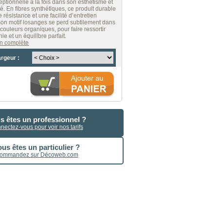
ptionnelle à la fois dans son esthétisme et
é. En fibres synthétiques, ce produit durable
 résistance et une facilité d’entretien
on motif losanges se perd subtilement dans
couleurs organiques, pour faire ressortir
e et un équilibre parfait.
ion complète
argeur :
s êtes un professionnel ?
nectez-vous pour voir nos tarifs
us êtes un particulier ?
ommandez sur Décoweb.com