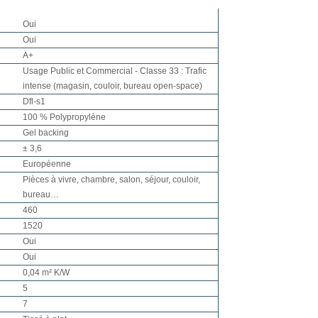
Oui
Oui
A+
Usage Public et Commercial - Classe 33 : Trafic
intense (magasin, couloir, bureau open-space)
Dfl-s1
100 % Polypropylène
Gel backing
± 3,6
Européenne
Pièces à vivre, chambre, salon, séjour, couloir,
bureau…
460
1520
Oui
Oui
0,04 m² K/W
5
7