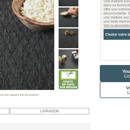
Une matière exce
dans sa technicit
offre une extrême
déconcertante. S
une matière aux 
une belle harmoni
Voir la descript
Choisir votre l
Vou
Con
Vo
C
 voir l’aspect réel du produit !
LIVRAISON