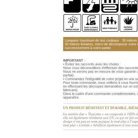
Longueur maximum de nos rouleaux : 30 mètres li
30 mètres linéaires, merci de décomposer votre
successivement à votre panier.
IMPORTANT
:
• Évitez les raccords avec les chutes :
Nous vous déconseillons d’effectuer des raccords
Nous ne serons pas en mesure de vous garantir un
parfait).
• Commandez l'intégralité de votre projet en une
Pour toute commande, nous veillons à vous fourni
en effectuant les découpes demandées sur un sol 
fabricant).
Dans le cadre d’une commande complémentaire, de
apparaître.
UN PRODUIT RÉSISTANT ET DURABLE, IDÉA
La matière dite « Tissé plat » est composée à 100% de
elle est également résistante aux UV, ce qui en fait
design n’est pas en reste puisque le tissé plat a l’asp
tissé plat « Linéale » bénéficie également d’une sou