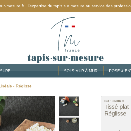
sur-mesure.fr : l’expertise du tapis sur mesure au service des professio
ESURE
SOLS MUR À MUR
POSE & EN
Linéale - Réglisse
Réf :
LIN002C
Tissé plat
Réglisse