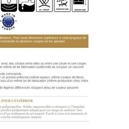
néaires. Pour toute dimension supérieure à cette longueur de
 commande en plusieurs coupes en les ajoutant
 avec des chutes entre elles ou entre une chute et une coupe.
 même lot de fabrication (uniformité du sol pour un raccord
 seule commande :
r un produit uniforme (même aspect, même couleur de fibre),
issu d’un même lot de fabrication (même production chez notre
 légères différences d’aspect et/ou de couleur peuvent
L POUR L’EXTÉRIEUR
 polypropylène. Solide, imputrescible et résistante à l’humidité,
 un produit parfaitement adapté pour un usage en extérieur. Son
ect d’un revêtement de sol naturel. Facile à vivre et à entretenir, le
s-couche antidérapante intégrée.