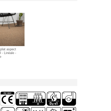
 plat aspect
l - Linéale -
e