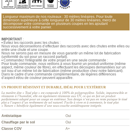
Longueur maximum de nos rouleaux : 30 mètres linéaires. Pour toute
dimension supérieure à cette longueur de 30 mètres linéaires, merci de
décomposer votre commande en plusieurs coupes en les ajoutant
successivement à votre panier.
IMPORTANT
:
• Évitez les raccords avec les chutes :
Nous vous déconseillons d’effectuer des raccords avec des chutes entre elles ou
entre une chute et une coupe.
Nous ne serons pas en mesure de vous garantir un même lot de fabrication
(uniformité du sol pour un raccord parfait).
• Commandez l'intégralité de votre projet en une seule commande :
Pour toute commande, nous veillons à vous fournir un produit uniforme (même
aspect, même couleur de fibre), en effectuant les découpes demandées sur un
sol issu d’un même lot de fabrication (même production chez notre fabricant).
Dans le cadre d’une commande complémentaire, de légères différences
d’aspect et/ou de couleur peuvent apparaître.
UN PRODUIT RÉSISTANT ET DURABLE, IDÉAL POUR L’EXTÉRIEUR
La matière dite « Tissé plat » est composée à 100% de polypropylène. Solide, imputrescible et
résistante à l’humidité, elle est également résistante aux UV, ce qui en fait un produit
parfaitement adapté pour un usage en extérieur. Son design n’est pas en reste puisque le tissé
plat a l’aspect d’un revêtement de sol naturel. Facile à vivre et à entretenir, le tissé plat
« Nature » bénéficie également d’une sous-couche antidérapante intégrée.
Antistatique
Oui
Chauffage par le sol
Oui
Classe COV
A+