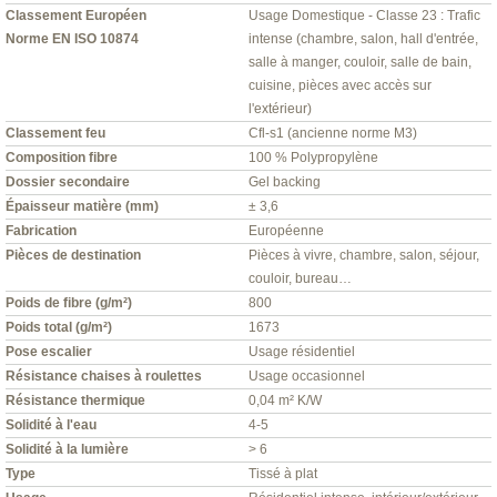
Classement Européen
Usage Domestique - Classe 23 : Trafic
Norme EN ISO 10874
intense (chambre, salon, hall d'entrée,
salle à manger, couloir, salle de bain,
cuisine, pièces avec accès sur
l'extérieur)
Classement feu
Cfl-s1 (ancienne norme M3)
Composition fibre
100 % Polypropylène
Dossier secondaire
Gel backing
Épaisseur matière (mm)
± 3,6
Fabrication
Européenne
Pièces de destination
Pièces à vivre, chambre, salon, séjour,
couloir, bureau…
Poids de fibre (g/m²)
800
Poids total (g/m²)
1673
Pose escalier
Usage résidentiel
Résistance chaises à roulettes
Usage occasionnel
Résistance thermique
0,04 m² K/W
Solidité à l'eau
4-5
Solidité à la lumière
> 6
Type
Tissé à plat