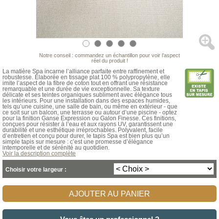
Notre conseil : commandez un échantillon pour voir l’aspect
réel du produit !
La matière Spa incarne l’alliance parfaite entre raffinement et
robustesse. Élaborée en tissage plat 100 % polypropylène, elle
imite l’aspect de la fibre de coton tout en offrant une résistance
remarquable et une durée de vie exceptionnelle. Sa texture
délicate et ses teintes organiques subliment avec élégance tous
les intérieurs. Pour une installation dans des espaces humides,
tels qu’une cuisine, une salle de bain, ou même en extérieur - que
ce soit sur un balcon, une terrasse ou autour d’une piscine - optez
pour la finition Ganse Expression ou Galon Finesse. Ces finitions,
conçues pour résister à l’eau et aux rayons UV, garantissent une
durabilité et une esthétique irréprochables. Polyvalent, facile
d’entretien et conçu pour durer, le tapis Spa est bien plus qu’un
simple tapis sur mesure : c’est une promesse d’élégance
intemporelle et de sérénité au quotidien.
Voir la description complète
Choisir votre largeur :
AJOUTER AU PANIER