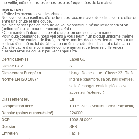
merveille, même dans les zones les plus fréquentées de la maison.
IMPORTANT
:
• Évitez les raccords avec les chutes :
Nous vous déconseillons d’effectuer des raccords avec des chutes entre elles ou
entre une chute et une coupe.
Nous ne serons pas en mesure de vous garantir un même lot de fabrication
(uniformité du sol pour un raccord parfait).
• Commandez l'intégralité de votre projet en une seule commande :
Pour toute commande, nous veillons à vous fournir un produit uniforme (même
aspect, même couleur de fibre), en effectuant les découpes demandées sur un
sol issu d’un même lot de fabrication (même production chez notre fabricant).
Dans le cadre d’une commande complémentaire, de légères différences
d’aspect et/ou de couleur peuvent apparaître.
Certification(s)
Label GUT
Classe COV
A+
Classement Européen
Usage Domestique - Classe 23 : Trafic
Norme EN ISO 10874
intense (chambre, salon, hall d'entrée,
salle à manger, couloir, pièces avec
accès sur l'extérieur)
Classement feu
Efl
Composition fibre
100 % SDO (Solution Dyed Polyolefin)
Densité (points ou nœuds/m²)
224000
DOP
1008-SL0001
Dossier
SBR
Entretien
Facile