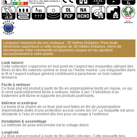
Longueur maximum de nos rouleaux : 30 mètres linéaires. Pour toute
dimension supérieure à cette longueur de 30 mètres linéaires, merci de
décomposer votre commande en plusieurs coupes en les ajoutant
successivement à votre panier.
Look naturel
Cette collection s’approche en tout point de l’aspect des moquettes utilisant des
fibres et des fils naturels comme le sisal ou l’herbe marine. Les irrégularités dans
le fil et l’aspect rustique général contribuent à parachever ce look naturel
tendance.
Facile à nettoyer
Ce tissé plat est produit à partir de fils en polypropylène teints en masse, ce qui
le rend particulièrement facile à nettoyer, même à sec ! Il bénéficie d’un
traitement anti-tâche et supporte les produits javelisants.
Intérieur et extérieur
La trame et la chaîne de ce tissé plat sont faites en fils de polypropylène
imperméable dotés d’une protection accrue contre les UV. La moquette est ainsi
résistante à l’eau et convient dès lors pour un usage à l’extérieur.
Installation & assemblage
La méthode de pose préconisée est le collage direct.
Longévité
Ce tissé plat est produit à partir de fils câblés robustes. Cette moquette fera