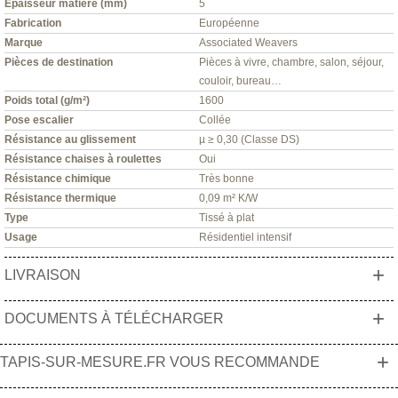
Épaisseur matière (mm)
5
Fabrication
Européenne
Marque
Associated Weavers
Pièces de destination
Pièces à vivre, chambre, salon, séjour,
couloir, bureau…
Poids total (g/m²)
1600
Pose escalier
Collée
Résistance au glissement
µ ≥ 0,30 (Classe DS)
Résistance chaises à roulettes
Oui
Résistance chimique
Très bonne
Résistance thermique
0,09 m² K/W
Type
Tissé à plat
Usage
Résidentiel intensif
+
LIVRAISON
+
DOCUMENTS À TÉLÉCHARGER
+
TAPIS-SUR-MESURE.FR VOUS RECOMMANDE