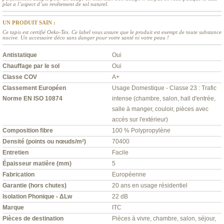
plat a l’aspect d’un revêtement de sol naturel.
UN PRODUIT SAIN :
Ce tapis est certifié Oeko-Tex. Ce label vous assure que le produit est exempt de toute substance
nocive. Un accessoire déco sans danger pour votre santé ni votre peau !
Antistatique
Oui
Chauffage par le sol
Oui
Classe COV
A+
Classement Européen
Usage Domestique - Classe 23 : Trafic
Norme EN ISO 10874
intense (chambre, salon, hall d'entrée,
salle à manger, couloir, pièces avec
accès sur l'extérieur)
Composition fibre
100 % Polypropylène
Densité (points ou nœuds/m²)
70400
Entretien
Facile
Épaisseur matière (mm)
5
Fabrication
Européenne
Garantie (hors chutes)
20 ans en usage résidentiel
Isolation Phonique - ΔLw
22 dB
Marque
ITC
Pièces de destination
Pièces à vivre, chambre, salon, séjour,