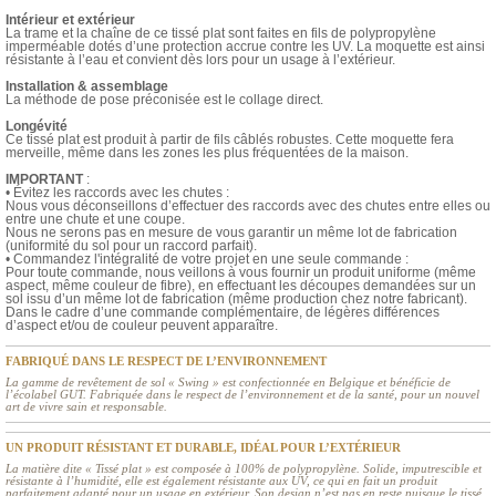
Intérieur et extérieur
La trame et la chaîne de ce tissé plat sont faites en fils de polypropylène
imperméable dotés d’une protection accrue contre les UV. La moquette est ainsi
résistante à l’eau et convient dès lors pour un usage à l’extérieur.
Installation & assemblage
La méthode de pose préconisée est le collage direct.
Longévité
Ce tissé plat est produit à partir de fils câblés robustes. Cette moquette fera
merveille, même dans les zones les plus fréquentées de la maison.
IMPORTANT
:
• Évitez les raccords avec les chutes :
Nous vous déconseillons d’effectuer des raccords avec des chutes entre elles ou
entre une chute et une coupe.
Nous ne serons pas en mesure de vous garantir un même lot de fabrication
(uniformité du sol pour un raccord parfait).
• Commandez l'intégralité de votre projet en une seule commande :
Pour toute commande, nous veillons à vous fournir un produit uniforme (même
aspect, même couleur de fibre), en effectuant les découpes demandées sur un
sol issu d’un même lot de fabrication (même production chez notre fabricant).
Dans le cadre d’une commande complémentaire, de légères différences
d’aspect et/ou de couleur peuvent apparaître.
FABRIQUÉ DANS LE RESPECT DE L’ENVIRONNEMENT
La gamme de revêtement de sol « Swing » est confectionnée en Belgique et bénéficie de
l’écolabel GUT. Fabriquée dans le respect de l’environnement et de la santé, pour un nouvel
art de vivre sain et responsable.
UN PRODUIT RÉSISTANT ET DURABLE, IDÉAL POUR L’EXTÉRIEUR
La matière dite « Tissé plat » est composée à 100% de polypropylène. Solide, imputrescible et
résistante à l’humidité, elle est également résistante aux UV, ce qui en fait un produit
parfaitement adapté pour un usage en extérieur. Son design n’est pas en reste puisque le tissé