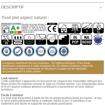
-
DESCRIPTIF
Tissé plat aspect naturel :
Longueur maximum de nos rouleaux : 28 mètres linéaires. Pour toute
dimension supérieure à cette longueur de 28 mètres linéaires, merci de
décomposer votre commande en plusieurs coupes en les ajoutant
successivement à votre panier.
Look naturel
Cette collection s’approche en tout point de l’aspect des moquettes utilisant des
fibres et des fils naturels comme le sisal ou l’herbe marine. Les irrégularités dans
le fil et l’aspect rustique général contribuent à parachever ce look naturel
tendance.
Facile à nettoyer
Ce tissé plat est produit à partir de fils en polypropylène teints en masse, ce qui
le rend particulièrement facile à nettoyer, même à sec ! Il bénéficie d’un
traitement anti-tâche et supporte les produits javelisants.