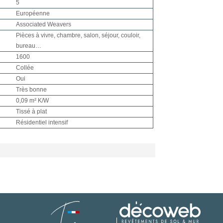
5
Européenne
Associated Weavers
Pièces à vivre, chambre, salon, séjour, couloir,
bureau…
1600
Collée
Oui
Très bonne
0,09 m² K/W
Tissé à plat
Résidentiel intensif