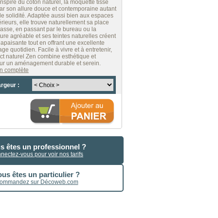
nspiré du coton naturel, la moquette tissé
par son allure douce et contemporaine autant
e solidité. Adaptée aussi bien aux espaces
érieurs, elle trouve naturellement sa place
rasse, en passant par le bureau ou la
ure agréable et ses teintes naturelles créent
paisante tout en offrant une excellente
age quotidien. Facile à vivre et à entretenir,
ect naturel Zen combine esthétique et
our un aménagement durable et serein.
ion complète
argeur :
s êtes un professionnel ?
nectez-vous pour voir nos tarifs
us êtes un particulier ?
ommandez sur Décoweb.com