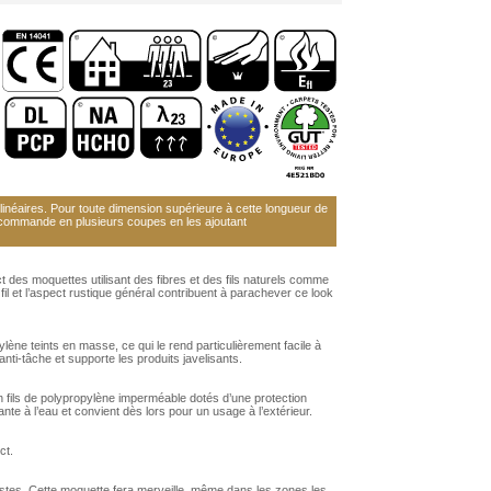
néaires. Pour toute dimension supérieure à cette longueur de
 commande en plusieurs coupes en les ajoutant
ct des moquettes utilisant des fibres et des fils naturels comme
e fil et l’aspect rustique général contribuent à parachever ce look
pylène teints en masse, ce qui le rend particulièrement facile à
anti-tâche et supporte les produits javelisants.
en fils de polypropylène imperméable dotés d’une protection
nte à l’eau et convient dès lors pour un usage à l’extérieur.
ct.
obustes. Cette moquette fera merveille, même dans les zones les