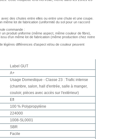
 avec des chutes entre elles ou entre une chute et une coupe.
 même lot de fabrication (uniformité du sol pour un raccord
 seule commande :
r un produit uniforme (même aspect, même couleur de fibre),
issu d’un même lot de fabrication (même production chez notre
 légères différences d’aspect et/ou de couleur peuvent
Label GUT
A+
Usage Domestique - Classe 23 : Trafic intense
(chambre, salon, hall d'entrée, salle à manger,
couloir, pièces avec accès sur l'extérieur)
Efl
100 % Polypropylène
224000
1008-SL0001
SBR
Facile