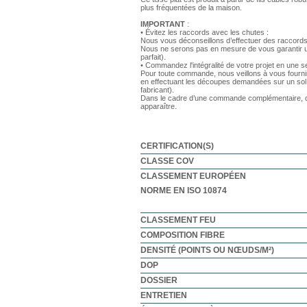
plus fréquentées de la maison.
IMPORTANT
:
• Évitez les raccords avec les chutes :
Nous vous déconseillons d’effectuer des raccords
Nous ne serons pas en mesure de vous garantir un
parfait).
• Commandez l'intégralité de votre projet en une
Pour toute commande, nous veillons à vous fourni
en effectuant les découpes demandées sur un sol 
fabricant).
Dans le cadre d’une commande complémentaire, de
apparaître.
CERTIFICATION(S)
CLASSE COV
CLASSEMENT EUROPÉEN
NORME EN ISO 10874
CLASSEMENT FEU
COMPOSITION FIBRE
DENSITÉ (POINTS OU NŒUDS/M²)
DOP
DOSSIER
ENTRETIEN