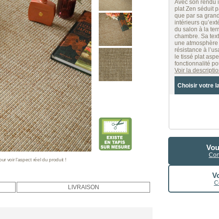
Avec son rendu i
plat Zen séduit 
que par sa grand
intérieurs qu’ext
du salon à la ter
chambre. Sa text
une atmosphère a
résistance à l’us
le tissé plat asp
fonctionnalité p
Voir la descript
Choisir votre l
Vou
Con
 voir l’aspect réel du produit !
Vo
C
LIVRAISON