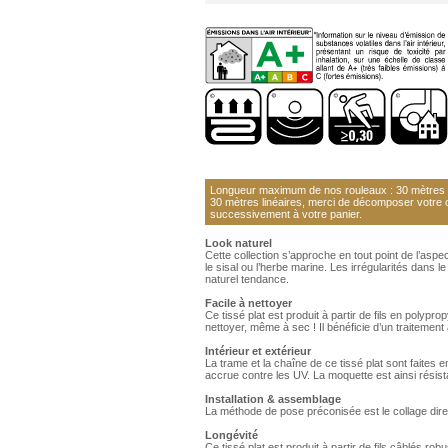
Longueur maximum de nos rouleaux : 30 mètres li
30 mètres linéaires, merci de décomposer votre
successivement à votre panier.
Look naturel
Cette collection s’approche en tout point de l’aspe
le sisal ou l’herbe marine. Les irrégularités dans l
naturel tendance.
Facile à nettoyer
Ce tissé plat est produit à partir de fils en polypro
nettoyer, même à sec ! Il bénéficie d’un traitement 
Intérieur et extérieur
La trame et la chaîne de ce tissé plat sont faites 
accrue contre les UV. La moquette est ainsi résista
Installation & assemblage
La méthode de pose préconisée est le collage dire
Longévité
Ce tissé plat est produit à partir de fils câblés r