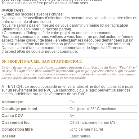
Tous vos lés doivent être posés dans le même sens.
IMPORTANT
:
• Évitez les raccords avec les chutes :
Nous vous déconseillons d’effectuer des raccords avec des chutes entre elles ou
entre une chute et une coupe.
Nous ne serons pas en mesure de vous garantir un même lot de fabrication
(uniformité du sol pour un raccord parfait).
• Commandez l'intégralité de votre projet en une seule commande :
Pour toute commande, nous veillons à vous fournir un produit uniforme (même
aspect, même couleur de fibre), en effectuant les découpes demandées sur un
sol issu d’un même lot de fabrication (même production chez notre fabricant).
Dans le cadre d’une commande complémentaire, de légères différences
d’aspect et/ou de couleur peuvent apparaître.
UN PRODUIT NATUREL, SAIN ET AUTHENTIQUE
Le jonc de mer est issu d’une plante aquatique poussant dans l'estuaire du fleuve "Pearl River"
en Asie. Il s’agit d’une fibre naturelle imperméable qui ne peut pas être teintée et qui est donc
utilisée sans artifice. Le jonc de mer « Panama » est un revêtement de sol esthétique et unique
par son aspect artisanal, mais aussi sain et écoresponsable.
ATTENTION : ce produit possède un envers latex et ne doit donc pas être posé
sur un revêtement de sol PVC. Le caoutchouc ou le latex peuvent laisser des
taches indélébiles sur les revêtements de sol PVC.
Antistatique
Oui
Chauffage par le sol
Oui, jusqu'à 25° C maximum
Classe COV
A+
Classement feu
Cfl-s1 (ancienne norme M3)
Composition fibre
Jonc de mer naturel
Dossier
Latex naturel