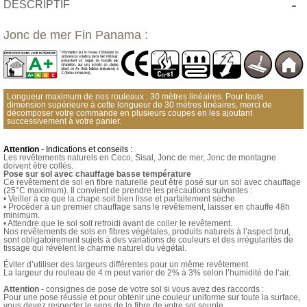
-
DESCRIPTIF
Jonc de mer Fin Panama :
Longueur maximum de nos rouleaux : 30 mètres linéaires. Pour toute
dimension supérieure à cette longueur de 30 mètres linéaires, merci de
décomposer votre commande en plusieurs coupes en les ajoutant
successivement à votre panier.
Attention
- Indications et conseils :
Les revêtements naturels en Coco, Sisal, Jonc de mer, Jonc de montagne
doivent être collés.
Pose sur sol avec chauffage basse température
Ce revêtement de sol en fibre naturelle peut être posé sur un sol avec chauffage
(25°C maximum). Il convient de prendre les précautions suivantes :
• Veiller à ce que la chape soit bien lisse et parfaitement sèche.
• Procéder à un premier chauffage sans le revêtement, laisser en chauffe 48h
minimum.
• Attendre que le sol soit refroidi avant de coller le revêtement.
Nos revêtements de sols en fibres végétales, produits naturels à l’aspect brut,
sont obligatoirement sujets à des variations de couleurs et des irrégularités de
tissage qui révèlent le charme naturel du végétal.
Éviter d’utiliser des largeurs différentes pour un même revêtement.
La largeur du rouleau de 4 m peut varier de 2% à 3% selon l’humidité de l’air.
Attention
- consignes de pose de votre sol si vous avez des raccords :
Pour une pose réussie et pour obtenir une couleur uniforme sur toute la surface,
vous devez respecter le sens de la fibre de votre sol souple.