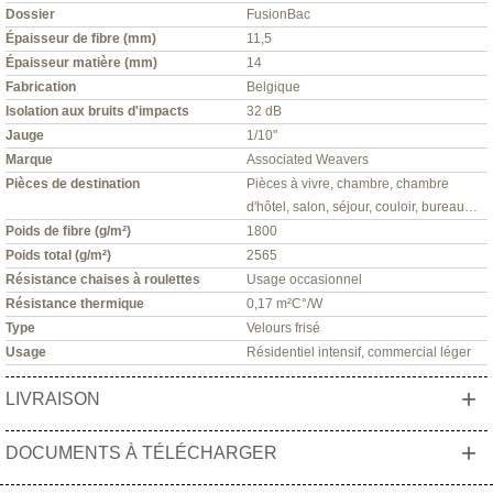
Dossier
FusionBac
Épaisseur de fibre (mm)
11,5
Épaisseur matière (mm)
14
Fabrication
Belgique
Isolation aux bruits d'impacts
32 dB
Jauge
1/10"
Marque
Associated Weavers
Pièces de destination
Pièces à vivre, chambre, chambre
d'hôtel, salon, séjour, couloir, bureau…
Poids de fibre (g/m²)
1800
Poids total (g/m²)
2565
Résistance chaises à roulettes
Usage occasionnel
Résistance thermique
0,17 m²C°/W
Type
Velours frisé
Usage
Résidentiel intensif, commercial léger
+
LIVRAISON
+
DOCUMENTS À TÉLÉCHARGER