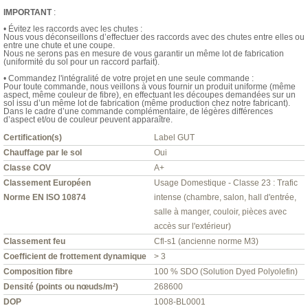
IMPORTANT
:
• Évitez les raccords avec les chutes :
Nous vous déconseillons d’effectuer des raccords avec des chutes entre elles ou
entre une chute et une coupe.
Nous ne serons pas en mesure de vous garantir un même lot de fabrication
(uniformité du sol pour un raccord parfait).
• Commandez l'intégralité de votre projet en une seule commande :
Pour toute commande, nous veillons à vous fournir un produit uniforme (même
aspect, même couleur de fibre), en effectuant les découpes demandées sur un
sol issu d’un même lot de fabrication (même production chez notre fabricant).
Dans le cadre d’une commande complémentaire, de légères différences
d’aspect et/ou de couleur peuvent apparaître.
Certification(s)
Label GUT
Chauffage par le sol
Oui
Classe COV
A+
Classement Européen
Usage Domestique - Classe 23 : Trafic
Norme EN ISO 10874
intense (chambre, salon, hall d'entrée,
salle à manger, couloir, pièces avec
accès sur l'extérieur)
Classement feu
Cfl-s1 (ancienne norme M3)
Coefficient de frottement dynamique
> 3
Composition fibre
100 % SDO (Solution Dyed Polyolefin)
Densité (points ou nœuds/m²)
268600
DOP
1008-BL0001