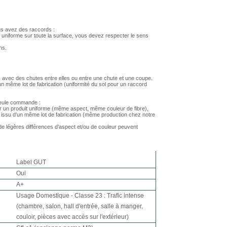
us avez des raccords :
 uniforme sur toute la surface, vous devez respecter le sens
ns.
 avec des chutes entre elles ou entre une chute et une coupe.
 même lot de fabrication (uniformité du sol pour un raccord
 seule commande :
r un produit uniforme (même aspect, même couleur de fibre),
issu d’un même lot de fabrication (même production chez notre
 légères différences d’aspect et/ou de couleur peuvent
Label GUT
Oui
A+
Usage Domestique - Classe 23 : Trafic intense
(chambre, salon, hall d'entrée, salle à manger,
couloir, pièces avec accès sur l'extérieur)