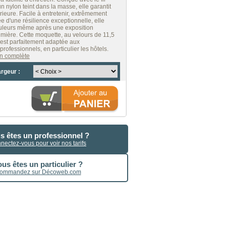
un nylon teint dans la masse, elle garantit
rieure. Facile à entretenir, extrêmement
ée d'une résilience exceptionnelle, elle
uleurs même après une exposition
umière. Cette moquette, au velours de 11,5
est parfaitement adaptée aux
rofessionnels, en particulier les hôtels.
ion complète
argeur :
s êtes un professionnel ?
nectez-vous pour voir nos tarifs
us êtes un particulier ?
ommandez sur Décoweb.com