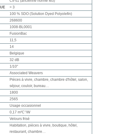
Cfl-s1 (ancienne norme M3)
QUE
> 3
100 % SDO (Solution Dyed Polyolefin)
268600
1008-BL0001
FusionBac
11,5
14
Belgique
32 dB
1/10"
Associated Weavers
Pièces à vivre, chambre, chambre d'hôtel, salon,
séjour, couloir, bureau…
1800
2565
Usage occasionnel
0,17 m²C°/W
Velours frisé
Habitation, pièces à vivre, boutique, hôtel,
restaurant, chambre…