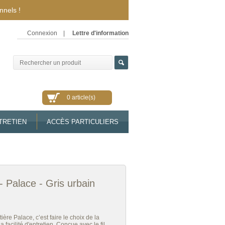
nnels !
Connexion
|
Lettre d'information
0 article(s)
TRETIEN
ACCÈS PARTICULIERS
 Palace - Gris urbain
ière Palace, c’est faire le choix de la
a facilité d'entretien. Conçue avec le fil