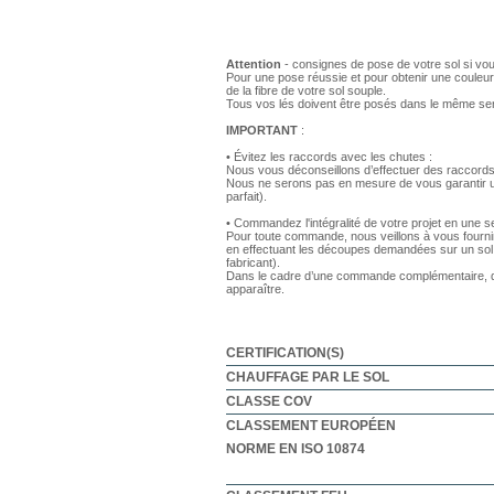
Attention
- consignes de pose de votre sol si vo
Pour une pose réussie et pour obtenir une couleur
de la fibre de votre sol souple.
Tous vos lés doivent être posés dans le même se
IMPORTANT
:
• Évitez les raccords avec les chutes :
Nous vous déconseillons d’effectuer des raccords
Nous ne serons pas en mesure de vous garantir un
parfait).
• Commandez l'intégralité de votre projet en une
Pour toute commande, nous veillons à vous fourni
en effectuant les découpes demandées sur un sol 
fabricant).
Dans le cadre d’une commande complémentaire, de
apparaître.
CERTIFICATION(S)
CHAUFFAGE PAR LE SOL
CLASSE COV
CLASSEMENT EUROPÉEN
NORME EN ISO 10874