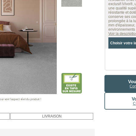
exclusif iVivo®, 
une qualité supé
résistante et dot
conserve ses co
prolongée à la l
mm d'épaisseur, 
environnements p
Voir la descript
Choisir votre l
Vou
Con
Vo
 voir l’aspect réel du produit !
C
LIVRAISON