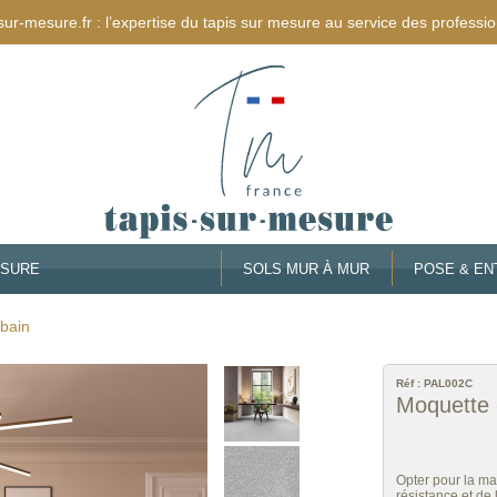
sur-mesure.fr : l’expertise du tapis sur mesure au service des professio
ESURE
SOLS MUR À MUR
POSE & EN
rbain
Réf :
PAL002C
Moquette -
Opter pour la mat
résistance et de l